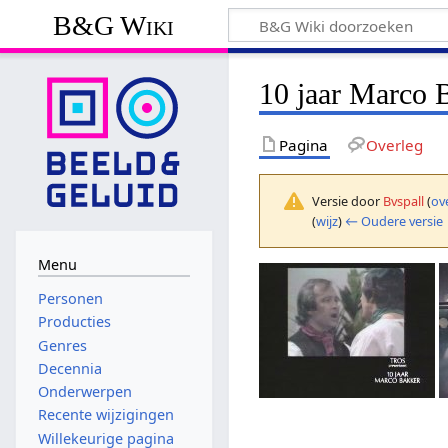
B&G Wiki
10 jaar Marco B
Pagina
Overleg
Versie door
Bvspall
(
ov
(
wijz
)
← Oudere versie
Menu
Personen
Producties
Genres
Decennia
Onderwerpen
Recente wijzigingen
Willekeurige pagina