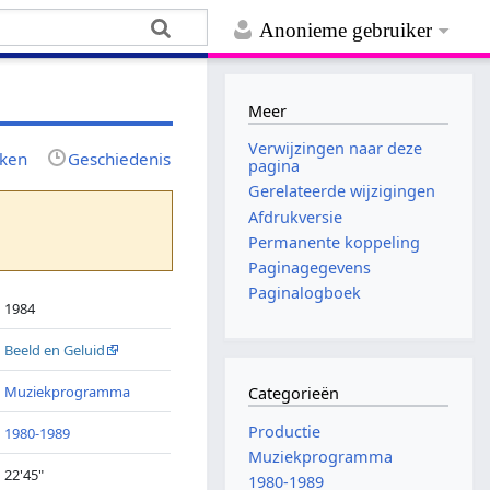
Anonieme gebruiker
Meer
Verwijzingen naar deze
jken
Geschiedenis
pagina
Gerelateerde wijzigingen
Afdrukversie
Permanente koppeling
Paginagegevens
Paginalogboek
1984
Beeld en Geluid
Muziekprogramma
Categorieën
Productie
1980-1989
Muziekprogramma
22'45"
1980-1989