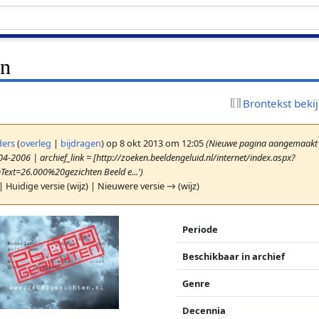
en
Brontekst beki
ers
(
overleg
|
bijdragen
)
op 8 okt 2013 om 12:05
(Nieuwe pagina aangemaakt m
04-2006 | archief_link = [http://zoeken.beeldengeluid.nl/internet/index.aspx?
ext=26.000%20gezichten Beeld e...')
| Huidige versie (wijz) | Nieuwere versie → (wijz)
Periode
Beschikbaar in archief
Genre
Decennia