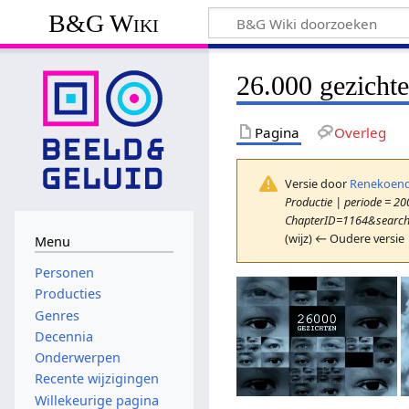
B&G Wiki
26.000 gezicht
Pagina
Overleg
Versie door
Renekoend
Productie | periode = 20
ChapterID=1164&searchT
(wijz) ← Oudere versie 
Menu
Personen
Producties
Genres
Decennia
Onderwerpen
Recente wijzigingen
Willekeurige pagina