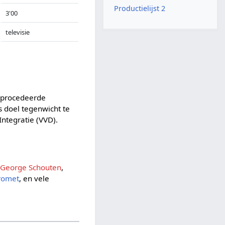
Productielijst 2
3'00
televisie
geprocedeerde
s doel tegenwicht te
ntegratie (VVD).
,
George Schouten
,
romet
, en vele