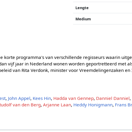
Lengte
Medium
ie korte programma's van verschillende regisseurs waarin uit
 dan vijf jaar in Nederland wonen worden geportretteerd met al
beleid van Rita Verdonk, minister voor Vreemdelingenzaken en I
est
,
John Appel
,
Kees Hin
,
Hadda van Gennep
,
Danniel Danniel
Rudolf van den Berg
,
Arjanne Laan
,
Heddy Honigmann
,
Frans B