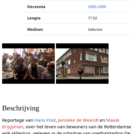
Decennia
2000-2009
Lengte
71'02
Medium
televisie
Beschrijving
Reportage van
Hans Pool
,
Janneke de Weerdt
en
Maaik
Krijgsman
, over het leven van bewoners van de Rotterdamse
wijk Hillesluis, gelegen in de schaduw van voetbalstadion De