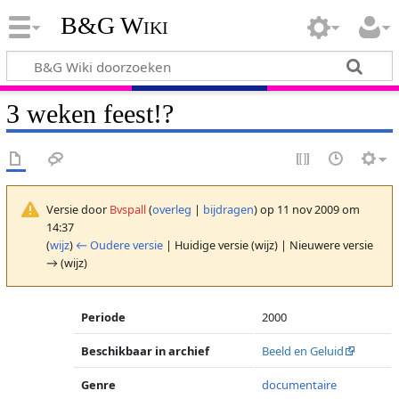
B&G Wiki
3 weken feest!?
Versie door
Bvspall
(
overleg
|
bijdragen
)
op 11 nov 2009 om
14:37
(
wijz
)
← Oudere versie
| Huidige versie (wijz) | Nieuwere versie
→ (wijz)
Periode
2000
Beschikbaar in archief
Beeld en Geluid
Genre
documentaire