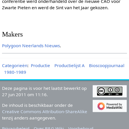
conferentie werd onderhandeld over de nieuwe CAO voor
Zwarte Pieten en werd de Sint van het Jaar gekozen.
Makers
Polygoon
Neerlands Nieuws
.
Categorieën
:
Productie
Productielijst A
Bioscoopjournaal
1980-1989
Deze pagina is voor het laatst bewerkt op
27 jun 2011 om 11:16.
De inhoud is beschikbaar onder de
Creative Commons Attribution-ShareAlike
tenzij anders aangegeven.
Privacybeleid
Over B&G Wiki
Voorbehoud