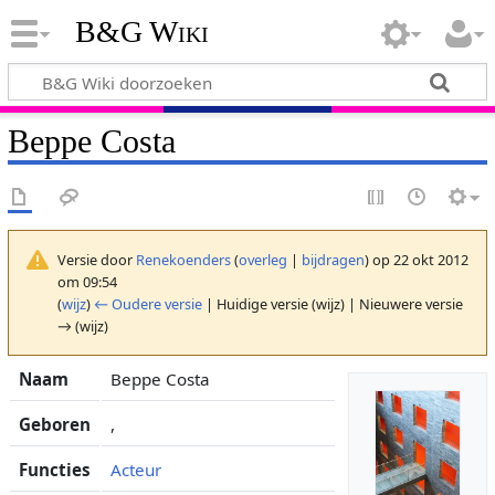
B&G Wiki
Beppe Costa
Versie door
Renekoenders
(
overleg
|
bijdragen
)
op 22 okt 2012
om 09:54
(
wijz
)
← Oudere versie
| Huidige versie (wijz) | Nieuwere versie
→ (wijz)
Naam
Beppe Costa
Geboren
,
Functies
Acteur