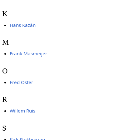
K
Hans Kazàn
M
Frank Masmeijer
O
Fred Oster
R
Willem Ruis
S
Kick Stokhuyzen