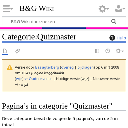
B&G Wiki
Categorie
:
Quizmaster
Hulp
Versie door
Bas agterberg
(
overleg
|
bijdragen
)
op 6 mrt 2008
om 10:41
(Pagina leeggehaald)
(
wijz
)
← Oudere versie
| Huidige versie (wijz) | Nieuwere versie
→ (wijz)
Pagina’s in categorie "Quizmaster"
Deze categorie bevat de volgende 5 pagina’s, van de 5 in
totaal.