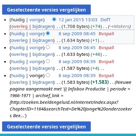
huidig
vorige
12 jan 2015 13:03
DofT
overleg
bijdragen
1.708 bytes
+74
→
Makers
1
huidig
vorige
8 sep 2009 08:45
Bvspall
2
overleg
bijdragen
1.634 bytes
+1
j
8
G
huidig
vorige
8 sep 2009 08:45
Bvspall
a
s
e
overleg
bijdragen
1.633 bytes
+46
n
e
e
G
huidig
vorige
8 sep 2009 08:39
Bvspall
2
p
n
e
overleg
bijdragen
1.587 bytes
+4
0
2
b
e
G
huidig
vorige
8 sep 2009 08:39
Bvspall
1
0
e
n
e
overleg
bijdragen
1.583 bytes
+1.583
Nieuwe
5
0
w
b
e
pagina aangemaakt met '{{ Infobox Productie | periode =
9
e
e
n
1966-1971 | archief_link =
r
w
b
[http://zoeken.beeldengeluid.nl/internet/index.aspx?
k
e
e
ChapterID=1164&searchText=De%20Jonge%20onderzoeker
i
r
w
s Bee...'
n
k
e
g
i
r
s
n
k