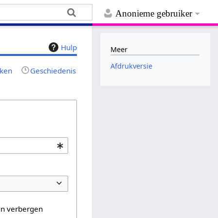
Anonieme gebruiker
Hulp
Meer
Afdrukversie
jken
Geschiedenis
en verbergen