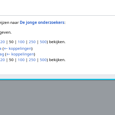
wijzen naar
De jonge onderzoekers
:
geven.
(
20
|
50
|
100
|
250
|
500
) bekijken.
a
(
← koppelingen
)
ag
(
← koppelingen
)
(
20
|
50
|
100
|
250
|
500
) bekijken.