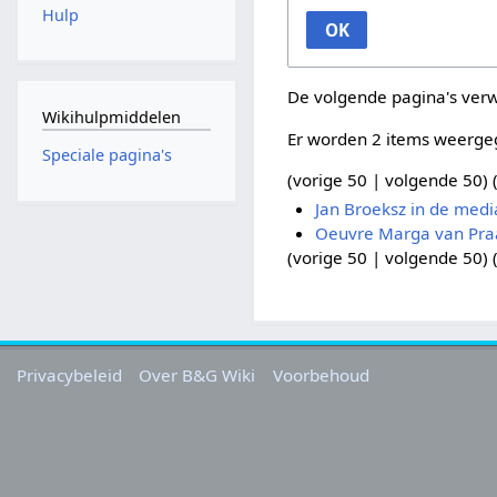
Hulp
OK
De volgende pagina's ver
Wikihulpmiddelen
Er worden 2 items weerge
Speciale pagina's
(
vorige 50
|
volgende 50
) 
Jan Broeksz in de medi
Oeuvre Marga van Pra
(
vorige 50
|
volgende 50
) 
Privacybeleid
Over B&G Wiki
Voorbehoud