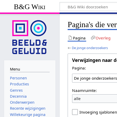
B&G Wiki
Pagina's die ve
Pagina
Overleg
←
De jonge onderzoekers
Verwijzingen naar d
Pagina:
Menu
Personen
Producties
Naamruimte:
Genres
Decennia
alle
Onderwerpen
Recente wijzigingen
Invoeging sjablone
Willekeurige pagina