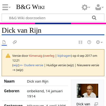
B&G Wiki
Dick van Rijn
Versie door
Kimenaig
(
overleg
|
bijdragen
)
op 4 sep 2017 om
12:21
(
wijz
)
← Oudere versie
| Huidige versie (wijz) | Nieuwere versie
→ (wijz)
Naam
Dick van Rijn
Geboren
onbekend, 14 januari
1914
Dick van
Gestorven
Hilversum, 4 april 1996