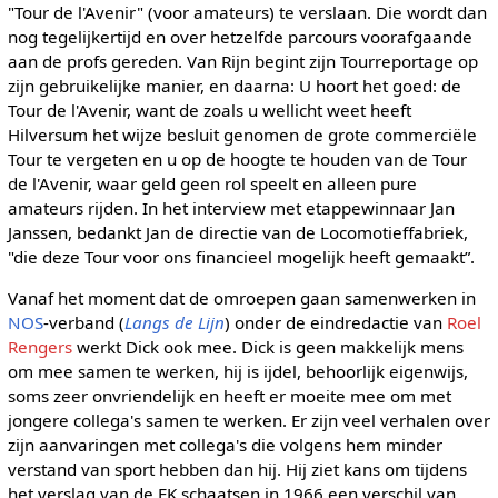
"Tour de l'Avenir" (voor amateurs) te verslaan. Die wordt dan
nog tegelijkertijd en over hetzelfde parcours voorafgaande
aan de profs gereden. Van Rijn begint zijn Tourreportage op
zijn gebruikelijke manier, en daarna: U hoort het goed: de
Tour de l'Avenir, want de zoals u wellicht weet heeft
Hilversum het wijze besluit genomen de grote commerciële
Tour te vergeten en u op de hoogte te houden van de Tour
de l'Avenir, waar geld geen rol speelt en alleen pure
amateurs rijden. In het interview met etappewinnaar Jan
Janssen, bedankt Jan de directie van de Locomotieffabriek,
"die deze Tour voor ons financieel mogelijk heeft gemaakt”.
Vanaf het moment dat de omroepen gaan samenwerken in
NOS
-verband (
Langs de Lijn
) onder de eindredactie van
Roel
Rengers
werkt Dick ook mee. Dick is geen makkelijk mens
om mee samen te werken, hij is ijdel, behoorlijk eigenwijs,
soms zeer onvriendelijk en heeft er moeite mee om met
jongere collega's samen te werken. Er zijn veel verhalen over
zijn aanvaringen met collega's die volgens hem minder
verstand van sport hebben dan hij. Hij ziet kans om tijdens
het verslag van de EK schaatsen in 1966 een verschil van