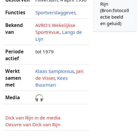
Rijn
(Bron:fotocoll
Functies
Sportverslaggever
,
ectie beeld
en geluid)
Bekend
AVRO's Wekelijkse
van
Sportrevue
,
Langs de
Lijn
Periode
tot 1979
actief
Werkt
Klaas Samplonius
,
Jan
samen
de Visser
,
Kees
met
Buurman
Media
Dick van Rijn in de media
Oeuvre van Dick van Rijn