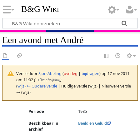
B&G Wiki
Een avond met André
Versie door
SjorsAbeling
(
overleg
|
bijdragen
)
op 17 nov 2011
om 11:02
(
→
Beschrijving
)
(
wijz
)
← Oudere versie
| Huidige versie (wijz) | Nieuwere versie
→ (wijz)
Periode
1985
Beschikbaar in
Beeld en Geluid
archief