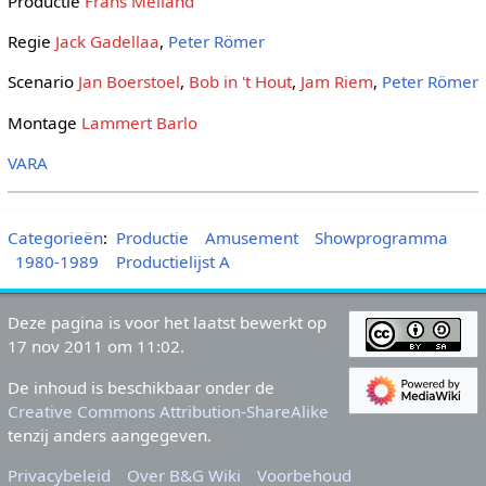
Productie
Frans Meiland
Regie
Jack Gadellaa
,
Peter Römer
Scenario
Jan Boerstoel
,
Bob in 't Hout
,
Jam Riem
,
Peter Römer
Montage
Lammert Barlo
VARA
Categorieën
:
Productie
Amusement
Showprogramma
1980-1989
Productielijst A
Deze pagina is voor het laatst bewerkt op
17 nov 2011 om 11:02.
De inhoud is beschikbaar onder de
Creative Commons Attribution-ShareAlike
tenzij anders aangegeven.
Privacybeleid
Over B&G Wiki
Voorbehoud