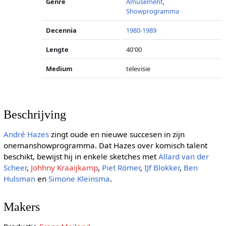
Genre
Amusement
,
Showprogramma
Decennia
1980-1989
Lengte
40'00
Medium
televisie
Beschrijving
André Hazes
zingt oude en nieuwe succesen in zijn
onemanshowprogramma. Dat Hazes over komisch talent
beschikt, bewijst hij in enkele sketches met
Allard van der
Scheer
,
Johhny Kraaijkamp
,
Piet Römer
,
IJf Blokker
,
Ben
Hulsman
en
Simone Kleinsma
.
Makers