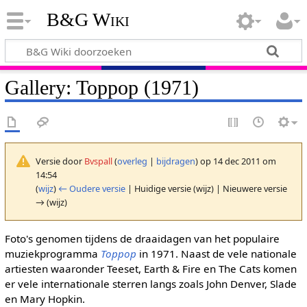
B&G Wiki
Gallery: Toppop (1971)
Versie door
Bvspall
(
overleg
|
bijdragen
)
op 14 dec 2011 om
14:54
(
wijz
)
← Oudere versie
| Huidige versie (wijz) | Nieuwere versie
→ (wijz)
Foto's genomen tijdens de draaidagen van het populaire
muziekprogramma
Toppop
in 1971. Naast de vele nationale
artiesten waaronder Teeset, Earth & Fire en The Cats komen
er vele internationale sterren langs zoals John Denver, Slade
en Mary Hopkin.