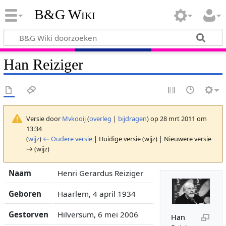
B&G Wiki
Han Reiziger
Versie door
Mvkooij
(
overleg
|
bijdragen
)
op 28 mrt 2011 om
13:34
(
wijz
)
← Oudere versie
| Huidige versie (wijz) | Nieuwere versie
→ (wijz)
Naam
Henri Gerardus Reiziger
Geboren
Haarlem, 4 april 1934
Gestorven
Hilversum, 6 mei 2006
Han