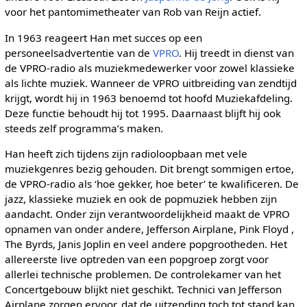
voor het pantomimetheater van Rob van Reijn actief.
In 1963 reageert Han met succes op een
personeelsadvertentie van de
VPRO
. Hij treedt in dienst van
de VPRO-radio als muziekmedewerker voor zowel klassieke
als lichte muziek. Wanneer de VPRO uitbreiding van zendtijd
krijgt, wordt hij in 1963 benoemd tot hoofd Muziekafdeling.
Deze functie behoudt hij tot 1995. Daarnaast blijft hij ook
steeds zelf programma’s maken.
Han heeft zich tijdens zijn radioloopbaan met vele
muziekgenres bezig gehouden. Dit brengt sommigen ertoe,
de VPRO-radio als ‘hoe gekker, hoe beter’ te kwalificeren. De
jazz, klassieke muziek en ook de popmuziek hebben zijn
aandacht. Onder zijn verantwoordelijkheid maakt de VPRO
opnamen van onder andere, Jefferson Airplane, Pink Floyd ,
The Byrds, Janis Joplin en veel andere popgrootheden. Het
allereerste live optreden van een popgroep zorgt voor
allerlei technische problemen. De controlekamer van het
Concertgebouw blijkt niet geschikt. Technici van Jefferson
Airplane zorgen ervoor, dat de uitzending toch tot stand kan