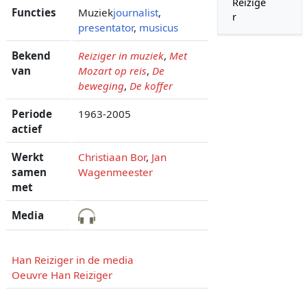
Reizige
Functies
Muziek
journalist
,
r
presentator
,
musicus
Bekend
Reiziger in muziek
,
Met
van
Mozart op reis
,
De
beweging
,
De koffer
Periode
1963-2005
actief
Werkt
Christiaan Bor
,
Jan
samen
Wagenmeester
met
Media
Han Reiziger in de media
Oeuvre Han Reiziger