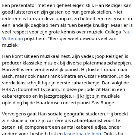
Een presentator met een geheel eigen stijl. Han Reiziger kan
goed luisteren en zijn gasten op hun gemak stellen. Niet
iedereen is fan van deze aanpak, zo betitelt een recensent in
een landelijk dagblad hem als “Een beetje knullig”. Maar er is
veel respect voor zijn grote kennis over muziek. Collega
Paul
Witteman
prijst hem: "Reiziger weet gewoon veel van
muziek."
Han komt uit een muzikaal nest. Zijn vader, Joop Reiziger, is
producer klassieke muziek bij diverse platenmaatschappijen.
Han zelf is een verdienstelijk pianist. Hij luistert graag naar
Bach, maar ook naar Frank Sinatra en Oscar Peterson. In de
vierde klas schrijft hij zijn eerste cabaretliedje. Dan volgt de
HBS A (Coornhert Lyceum). In deze periode zit Han in een
cabaretgroep en in jazzgroepjes. Hij krijgt zijn muzikale
opleiding bij de Haarlemse concertpianist Sas Bunge.
Vervolgens gaat Han sociale geografie studeren. Hij breekt
zijn studie af om zijn carrière als cabaretpianist voort te
zetten. Hij componeert een aantal cabaretliedjes, onder
andere voor Liesbeth List en
Jasperina de Jong
. Ook is hij