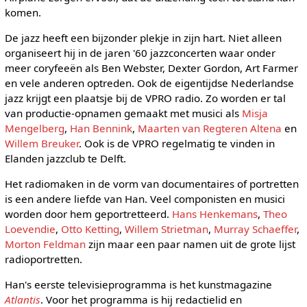
komen.
De jazz heeft een bijzonder plekje in zijn hart. Niet alleen
organiseert hij in de jaren '60 jazzconcerten waar onder
meer coryfeeën als Ben Webster, Dexter Gordon, Art Farmer
en vele anderen optreden. Ook de eigentijdse Nederlandse
jazz krijgt een plaatsje bij de VPRO radio. Zo worden er tal
van productie-opnamen gemaakt met musici als
Misja
Mengelberg
,
Han Bennink
,
Maarten van Regteren Altena
en
Willem Breuker
. Ook is de VPRO regelmatig te vinden in
Elanden jazzclub te Delft.
Het radiomaken in de vorm van documentaires of portretten
is een andere liefde van Han. Veel componisten en musici
worden door hem geportretteerd.
Hans Henkemans
,
Theo
Loevendie
,
Otto Ketting
,
Willem Strietman
,
Murray Schaeffer
,
Morton Feldman
zijn maar een paar namen uit de grote lijst
radioportretten.
Han's eerste televisieprogramma is het kunstmagazine
Atlantis
. Voor het programma is hij redactielid en