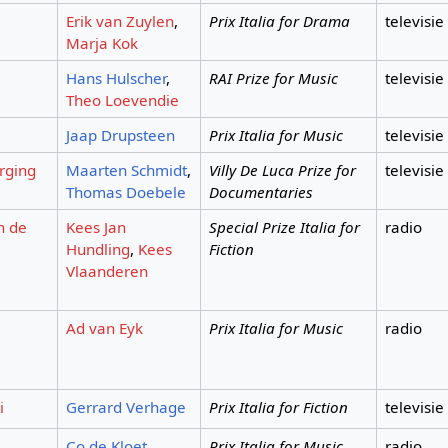
Erik van Zuylen
,
Prix Italia for Drama
televisie
Marja Kok
Hans Hulscher
,
RAI Prize for Music
televisie
Theo Loevendie
Jaap Drupsteen
Prix Italia for Music
televisie
rging
Maarten Schmidt
,
Villy De Luca Prize for
televisie
Thomas Doebele
Documentaries
n de
Kees Jan
Special Prize Italia for
radio
Hundling
,
Kees
Fiction
Vlaanderen
Ad van Eyk
Prix Italia for Music
radio
i
Gerrard Verhage
Prix Italia for Fiction
televisie
Co de Kloet
Prix Italia for Music
radio