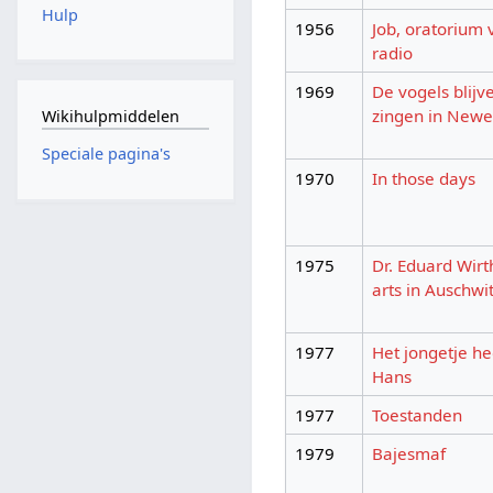
Hulp
1956
Job, oratorium 
radio
1969
De vogels blijv
zingen in Newe
Wikihulpmiddelen
Speciale pagina's
1970
In those days
1975
Dr. Eduard Wirth
arts in Auschwi
1977
Het jongetje he
Hans
1977
Toestanden
1979
Bajesmaf