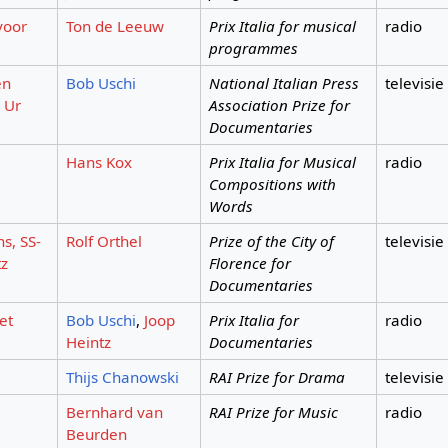
voor
Ton de Leeuw
Prix Italia for musical
radio
programmes
en
Bob Uschi
National Italian Press
televisie
 Ur
Association Prize for
Documentaries
Hans Kox
Prix Italia for Musical
radio
Compositions with
Words
s, SS-
Rolf Orthel
Prize of the City of
televisie
tz
Florence for
Documentaries
et
Bob Uschi
,
Joop
Prix Italia for
radio
Heintz
Documentaries
Thijs Chanowski
RAI Prize for Drama
televisie
Bernhard van
RAI Prize for Music
radio
Beurden