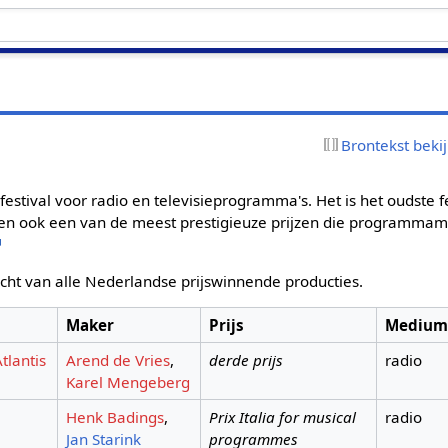
Brontekst beki
enfestival voor radio en televisieprogramma's. Het is het oudste f
, en ook een van de meest prestigieuze prijzen die programma
icht van alle Nederlandse prijswinnende producties.
Maker
Prijs
Medium
tlantis
Arend de Vries
,
derde prijs
radio
Karel Mengeberg
Henk Badings
,
Prix Italia for musical
radio
Jan Starink
programmes