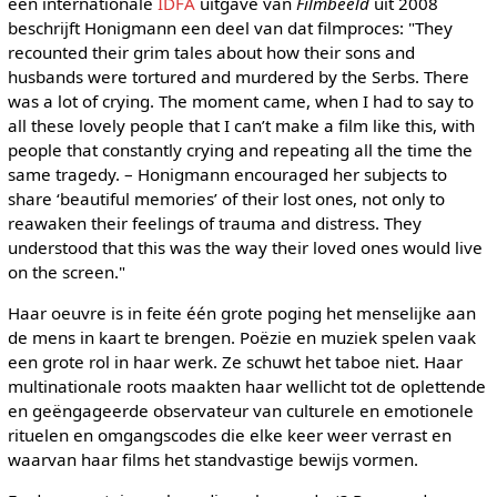
een internationale
IDFA
uitgave van
Filmbeeld
uit 2008
beschrijft Honigmann een deel van dat filmproces: "They
recounted their grim tales about how their sons and
husbands were tortured and murdered by the Serbs. There
was a lot of crying. The moment came, when I had to say to
all these lovely people that I can’t make a film like this, with
people that constantly crying and repeating all the time the
same tragedy. – Honigmann encouraged her subjects to
share ‘beautiful memories’ of their lost ones, not only to
reawaken their feelings of trauma and distress. They
understood that this was the way their loved ones would live
on the screen."
Haar oeuvre is in feite één grote poging het menselijke aan
de mens in kaart te brengen. Poëzie en muziek spelen vaak
een grote rol in haar werk. Ze schuwt het taboe niet. Haar
multinationale roots maakten haar wellicht tot de oplettende
en geëngageerde observateur van culturele en emotionele
rituelen en omgangscodes die elke keer weer verrast en
waarvan haar films het standvastige bewijs vormen.