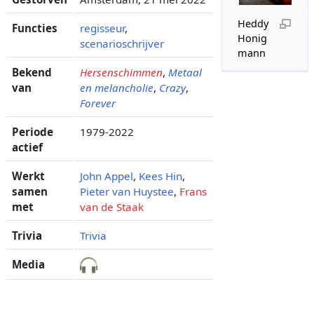
Heddy
Functies
regisseur
,
Honig
scenarioschrijver
mann
Bekend
Hersenschimmen
,
Metaal
van
en melancholie
,
Crazy
,
Forever
Periode
1979-2022
actief
Werkt
John Appel
,
Kees Hin
,
samen
Pieter van Huystee
,
Frans
met
van de Staak
Trivia
Trivia
Media