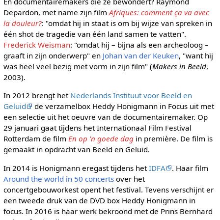
En documentairemakers die ze bewondert? Raymond
Depardon, met name zijn film
Afriques: comment ça va avec
la douleur?
: "omdat hij in staat is om bij wijze van spreken in
één shot de tragedie van één land samen te vatten".
Frederick Weisman
: "omdat hij – bijna als een archeoloog –
graaft in zijn onderwerp" en
Johan van der Keuken
, "want hij
was heel veel bezig met vorm in zijn film" (
Makers in Beeld
,
2003).
In 2012 brengt het
Nederlands Instituut voor Beeld en
Geluid
de verzamelbox Heddy Honigmann in Focus uit met
een selectie uit het oeuvre van de documentairemaker. Op
29 januari gaat tijdens het Internationaal Film Festival
Rotterdam de film
En op 'n goede dag
in première. De film is
gemaakt in opdracht van Beeld en Geluid.
In 2014 is Honigmann eregast tijdens het
IDFA
. Haar film
Around the world in 50 concerts
over het
concertgebouworkest opent het festival. Tevens verschijnt er
een tweede druk van de DVD box Heddy Honigmann in
focus. In 2016 is haar werk bekroond met de Prins Bernhard