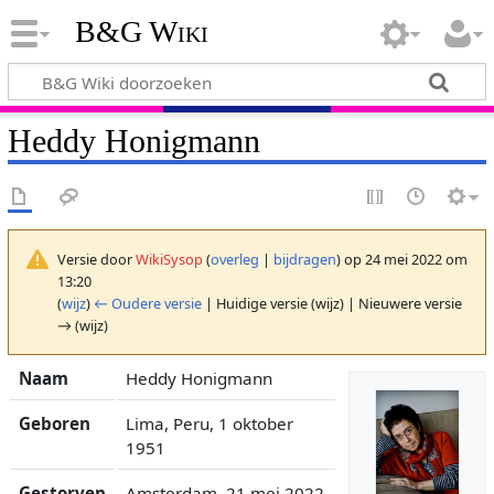
B&G Wiki
Heddy Honigmann
Versie door
WikiSysop
(
overleg
|
bijdragen
)
op 24 mei 2022 om
13:20
(
wijz
)
← Oudere versie
| Huidige versie (wijz) | Nieuwere versie
→ (wijz)
Naam
Heddy Honigmann
Geboren
Lima, Peru, 1 oktober
1951
Gestorven
Amsterdam, 21 mei 2022