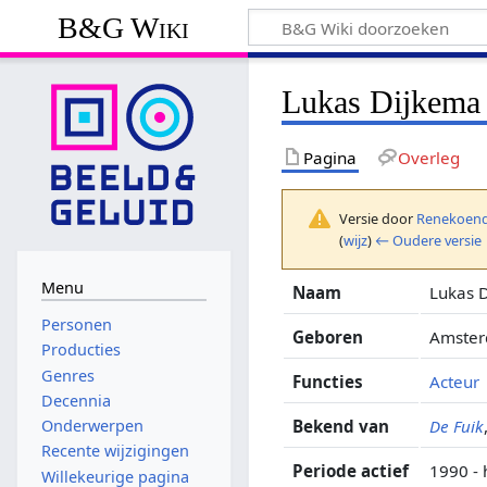
B&G Wiki
Lukas Dijkema
Pagina
Overleg
Versie door
Renekoend
(
wijz
)
← Oudere versie
Menu
Naam
Lukas 
Personen
Geboren
Amster
Producties
Genres
Functies
Acteur
Decennia
Bekend van
De Fuik
Onderwerpen
Recente wijzigingen
Periode actief
1990 -
Willekeurige pagina