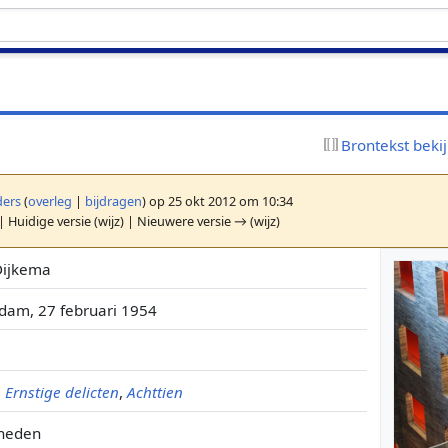
Brontekst beki
ers
(
overleg
|
bijdragen
)
op 25 okt 2012 om 10:34
| Huidige versie (wijz) | Nieuwere versie → (wijz)
Dijkema
dam, 27 februari 1954
,
Ernstige delicten
,
Achttien
 heden