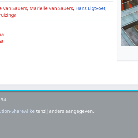
e van Sauers
,
Marielle van Sauers
,
Hans Ligtvoet
,
ruizinga
ia
ma
:34.
tion-ShareAlike
tenzij anders aangegeven.