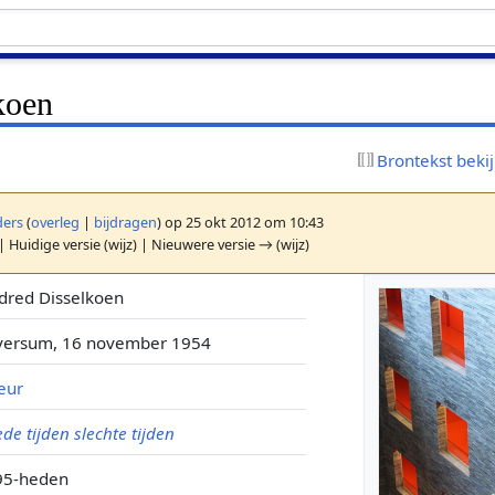
koen
Brontekst beki
ers
(
overleg
|
bijdragen
)
op 25 okt 2012 om 10:43
| Huidige versie (wijz) | Nieuwere versie → (wijz)
dred Disselkoen
lversum, 16 november 1954
eur
de tijden slechte tijden
95-heden