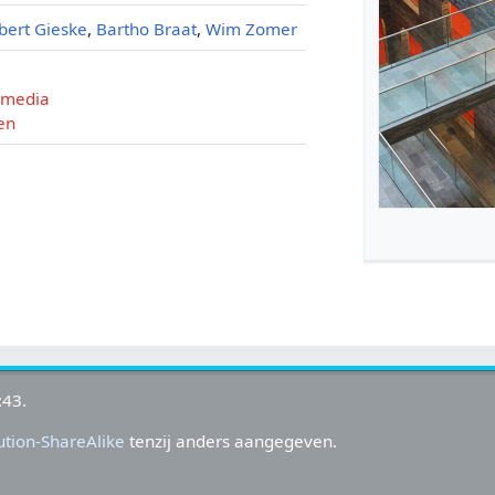
bert Gieske
,
Bartho Braat
,
Wim Zomer
e media
en
:43.
tion-ShareAlike
tenzij anders aangegeven.