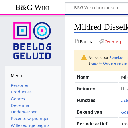
B&G Wiki
Mildred Dissel
Pagina
Overleg
Versie door
Renekoend
(
wijz
)
← Oudere versie
Menu
Naam
Mil
Personen
Geboren
Hi
Producties
Genres
Functies
act
Decennia
Bekend van
Goe
Onderwerpen
Recente wijzigingen
Periode actief
19
Willekeurige pagina