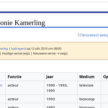
onie Kamerling
Brontekst beki
verleg
|
bijdragen
)
op 12 okt 2010 om 08:00
| Huidige versie (wijz) | Nieuwere versie → (wijz)
Functie
Jaar
Medium
Op
en
acteur
1990 - 1993,
televisie
1995
acteur
1993
bioscoop
acteur
1993
bioscoop