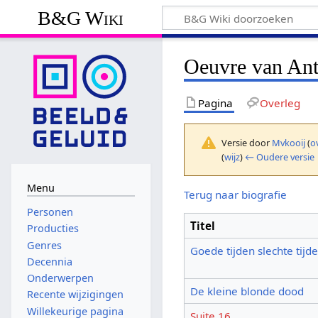
B&G Wiki
Oeuvre van Ant
Pagina
Overleg
Versie door
Mvkooij
(
o
(
wijz
)
← Oudere versie
Menu
Terug naar biografie
Personen
Titel
Producties
Genres
Goede tijden slechte tijd
Decennia
Onderwerpen
De kleine blonde dood
Recente wijzigingen
Willekeurige pagina
Suite 16