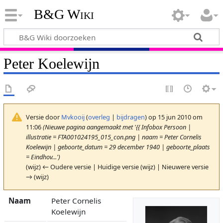
B&G Wiki
Peter Koelewijn
Versie door
Mvkooij
(
overleg
|
bijdragen
)
op 15 jun 2010 om
11:06
(Nieuwe pagina aangemaakt met '{{ Infobox Persoon |
illustratie = FTA001024195_015_con.png‎ | naam = Peter Cornelis
Koelewijn | geboorte_datum = 29 december 1940 | geboorte_plaats
= Eindhov...')
(wijz) ← Oudere versie | Huidige versie (wijz) | Nieuwere versie
→ (wijz)
Naam
Peter Cornelis
Koelewijn