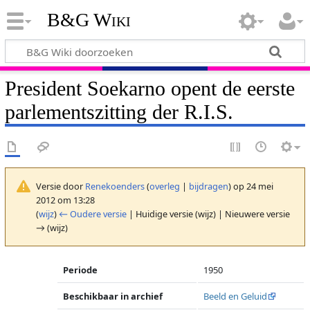
B&G Wiki
President Soekarno opent de eerste
parlementszitting der R.I.S.
Versie door
Renekoenders
(
overleg
|
bijdragen
)
op 24 mei
2012 om 13:28
(
wijz
)
← Oudere versie
| Huidige versie (wijz) | Nieuwere versie
→ (wijz)
Periode
1950
Beschikbaar in archief
Beeld en Geluid