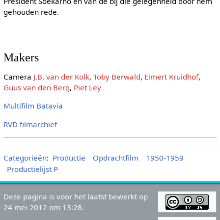
President Soekarno en van de bij die gelegenheid door hem
gehouden rede.
Makers
Camera
J.B. van der Kolk
,
Toby Berwald
,
Eimert Kruidhof
,
Guus van den Berg
,
Piet Ley
Multifilm Batavia
RVD filmarchief
Categorieën
:
Productie
Opdrachtfilm
1950-1959
Productielijst P
Deze pagina is voor het laatst bewerkt op
24 mei 2012 om 13:28.