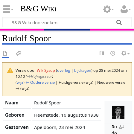
B&G Wiki
Rudolf Spoor
Versie door
WikiSysop
(
overleg
|
bijdragen
)
op 28 mei 2024 om
10:10
(
→
Hofregisseur
)
(
wijz
)
← Oudere versie
| Huidige versie (wijz) | Nieuwere versie
→ (wijz)
Naam
Rudolf Spoor
Geboren
Heemstede, 16 augustus 1938
Ru
Gestorven
Apeldoorn, 23 mei 2024
do