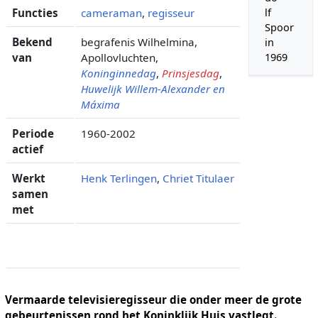
Functies
cameraman
,
regisseur
lf
Spoor
Bekend
begrafenis Wilhelmina,
in
van
Apollovluchten,
1969
Koninginnedag
,
Prinsjesdag
,
Huwelijk Willem-Alexander en
Máxima
Periode
1960-2002
actief
Werkt
Henk Terlingen
,
Chriet Titulaer
samen
met
Vermaarde televisieregisseur die onder meer de grote
gebeurtenissen rond het Koninklijk Huis vastlegt.