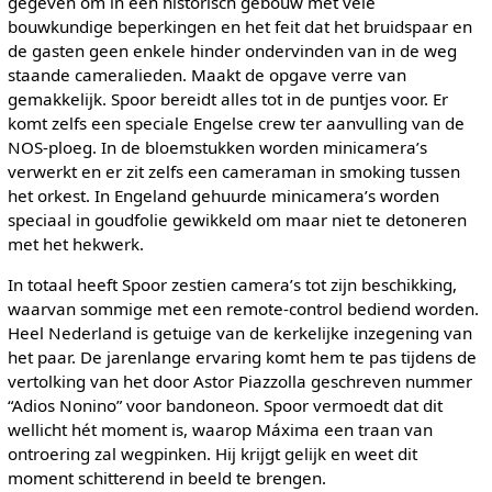
gegeven om in een historisch gebouw met vele
bouwkundige beperkingen en het feit dat het bruidspaar en
de gasten geen enkele hinder ondervinden van in de weg
staande cameralieden. Maakt de opgave verre van
gemakkelijk. Spoor bereidt alles tot in de puntjes voor. Er
komt zelfs een speciale Engelse crew ter aanvulling van de
NOS-ploeg. In de bloemstukken worden minicamera’s
verwerkt en er zit zelfs een cameraman in smoking tussen
het orkest. In Engeland gehuurde minicamera’s worden
speciaal in goudfolie gewikkeld om maar niet te detoneren
met het hekwerk.
In totaal heeft Spoor zestien camera’s tot zijn beschikking,
waarvan sommige met een remote-control bediend worden.
Heel Nederland is getuige van de kerkelijke inzegening van
het paar. De jarenlange ervaring komt hem te pas tijdens de
vertolking van het door Astor Piazzolla geschreven nummer
“Adios Nonino” voor bandoneon. Spoor vermoedt dat dit
wellicht hét moment is, waarop Máxima een traan van
ontroering zal wegpinken. Hij krijgt gelijk en weet dit
moment schitterend in beeld te brengen.