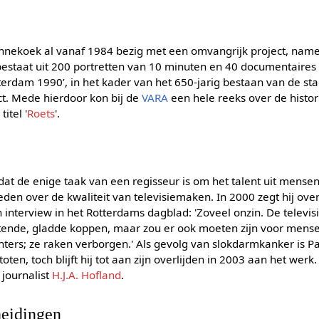
annekoek al vanaf 1984 bezig met een omvangrijk project, namel
estaat uit 200 portretten van 10 minuten en 40 documentaires
tterdam 1990’, in het kader van het 650-jarig bestaan van de stad
ct. Mede hierdoor kon bij de
VARA
een hele reeks over de histo
itel '
Roets
'.
at de enige taak van een regisseur is om het talent uit mense
vreden over de kwaliteit van televisiemaken. In 2000 zegt hij ove
n interview in het Rotterdams dagblad: 'Zoveel onzin. De televi
tende, gladde koppen, maar zou er ook moeten zijn voor mense
ichters; ze raken verborgen.' Als gevolg van slokdarmkanker i
toten, toch blijft hij tot aan zijn overlijden in 2003 aan het werk. 
journalist
H.J.A. Hofland
.
heidingen