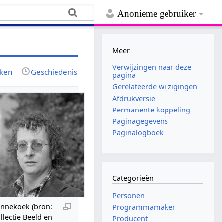
Anonieme gebruiker
Meer
Verwijzingen naar deze
jken
Geschiedenis
pagina
Gerelateerde wijzigingen
Afdrukversie
Permanente koppeling
Paginagegevens
Paginalogboek
Categorieën
Personen
annekoek (bron:
Programmamaker
llectie Beeld en
Producent