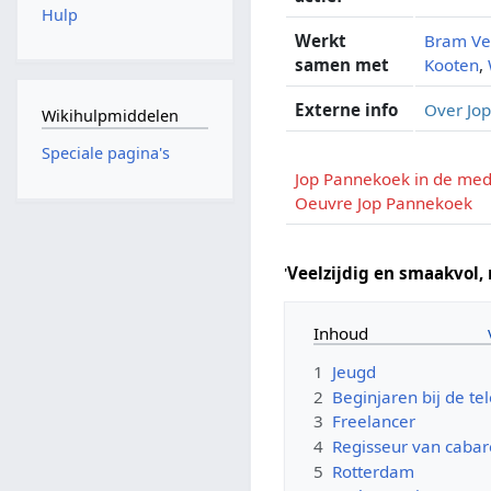
Hulp
Werkt
Bram Ve
samen met
Kooten
,
Externe info
Over Jo
Wikihulpmiddelen
Speciale pagina's
Jop Pannekoek in de med
Oeuvre Jop Pannekoek
'
Veelzijdig en smaakvol,
Inhoud
1
Jeugd
2
Beginjaren bij de tel
3
Freelancer
4
Regisseur van cabar
5
Rotterdam