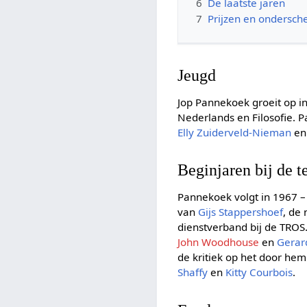
6
De laatste jaren
7
Prijzen en ondersch
Jeugd
Jop Pannekoek groeit op 
Nederlands en Filosofie. P
Elly Zuiderveld-Nieman
e
Beginjaren bij de t
Pannekoek volgt in 1967 –
van
Gijs Stappershoef
, de
dienstverband bij de TROS.
John Woodhouse
en
Gerar
de kritiek op het door h
Shaffy
en
Kitty Courbois
.