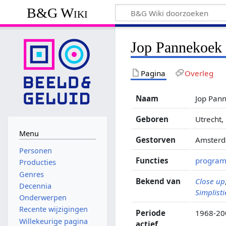
B&G Wiki
Jop Pannekoek
Pagina
Overleg
Naam
Jop Pan
Geboren
Utrecht,
Menu
Gestorven
Amsterda
Personen
Functies
progra
Producties
Genres
Bekend van
Close up
Decennia
Simplist
Onderwerpen
Recente wijzigingen
Periode
1968-20
Willekeurige pagina
actief