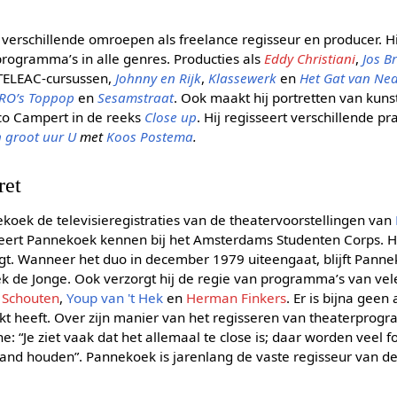
 verschillende omroepen als freelance regisseur en producer. H
rogramma’s in alle genres. Producties als
Eddy Christiani
,
Jos B
 TELEAC-cursussen,
Johnny en Rijk
,
Klassewerk
en
Het Gat van Ne
RO’s Toppop
en
Sesamstraat
. Ook maakt hij portretten van kuns
co Campert in de reeks
Close up
. Hij regisseert verschillende 
 groot uur U
met
Koos Postema
.
ret
koek de televisieregistraties van de theatervoorstellingen van
leert Pannekoek kennen bij het Amsterdams Studenten Corps. H
ngt. Wanneer het duo in december 1979 uiteengaat, blijft Pann
ek de Jonge. Ook verzorgt hij de regie van programma’s van vel
 Schouten
,
Youp van 't Hek
en
Herman Finkers
. Er is bijna gee
t heeft. Over zijn manier van het regisseren van theaterprogra
: “Je ziet vaak dat het allemaal te close is; daar worden veel
fstand houden”. Pannekoek is jarenlang de vaste regisseur van