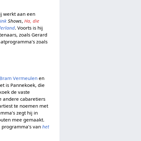
ij werkt aan een
rink
Shows
,
Ha, die
derland
. Voorts is hij
tenaars, zoals Gerard
praatprogramma’s zoals
Bram Vermeulen
en
et is Pannekoek, die
ekoek de vaste
e andere cabaretiers
n artiest te noemen met
mma’s zegt hij in
 fouten mee gemaakt.
 de programma’s van
het