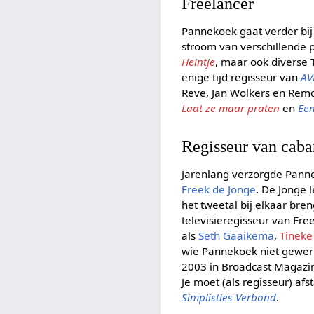
Freelancer
Pannekoek gaat verder bij
stroom van verschillende p
Heintje
, maar ook diverse
enige tijd regisseur van
AV
Reve, Jan Wolkers en Rem
Laat ze maar praten
en
Een
Regisseur van caba
Jarenlang verzorgde Panne
Freek de Jonge
. De Jonge 
het tweetal bij elkaar bre
televisieregisseur van Fre
als
Seth Gaaikema
,
Tineke
wie Pannekoek niet gewerk
2003 in Broadcast Magazine
Je moet (als regisseur) a
Simplisties Verbond
.