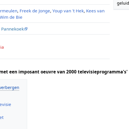
geluid
rmeulen
,
Freek de Jonge
,
Youp van 't Hek
,
Kees van
Wim de Bie
p Pannekoek
ia
 met een imposant oeuvre van 2000 televisieprogramma's'
evisie
et