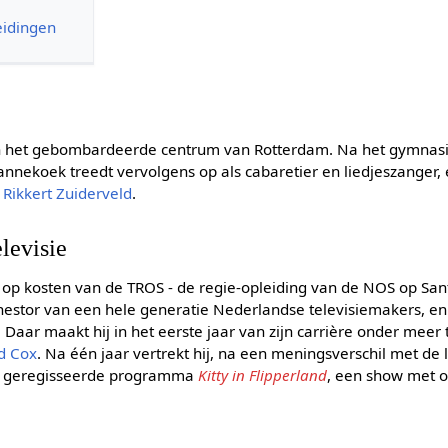
eidingen
in het gebombardeerde centrum van Rotterdam. Na het gymnasi
annekoek treedt vervolgens op als cabaretier en liedjeszanger, e
n
Rikkert Zuiderveld
.
elevisie
 op kosten van de TROS - de regie-opleiding van de NOS op San
 nestor van een hele generatie Nederlandse televisiemakers, en
 Daar maakt hij in het eerste jaar van zijn carrière onder mee
d Cox
. Na één jaar vertrekt hij, na een meningsverschil met de l
em geregisseerde programma
Kitty in Flipperland
, een show met 