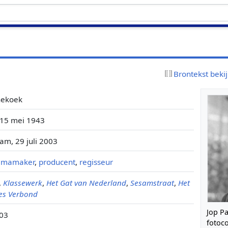
Brontekst beki
nekoek
 15 mei 1943
m, 29 juli 2003
mmamaker
,
producent
,
regisseur
,
Klassewerk
,
Het Gat van Nederland
,
Sesamstraat
,
Het
ies Verbond
Jop P
03
fotoco