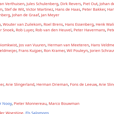
an Verthuisen
,
Jules Schulenberg
,
Dirk Revers
,
Piet Out
,
Johan d
am
,
Stef de Wit
,
Victor Martinez
,
Hans de Haas
,
Peter Bakker
,
Han
nberg
,
Johan de Graaf
,
Jan Meyer
n
,
Wouter van Zuilekom
,
Roel Brens
,
Hans Essenberg
,
Henk Wal
r Snoek
,
Rob Luyer
,
Rob van den Heuvel
,
Peter Havermans
,
Pet
Biomkwist
,
Jos van Vuuren
,
Herman van Meeteren
,
Hans Veldme
eldmeijer
,
Frans Kuijper
,
Ron Kramer
,
Wil Pouleyn
,
Jorien Schra
n
er
,
Arie Slingerland
,
Herman Drieman
,
Fons de Leeuw
,
Arie Sli
r Nooy
,
Pieter Monnereau
,
Marco Bouwman
der Woestijne
,
Els Salomons