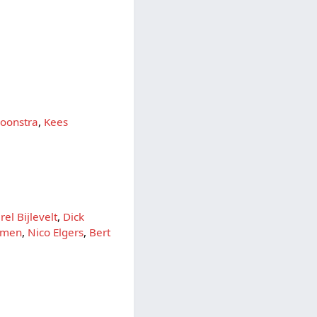
Boonstra
,
Kees
rel Bijlevelt
,
Dick
omen
,
Nico Elgers
,
Bert