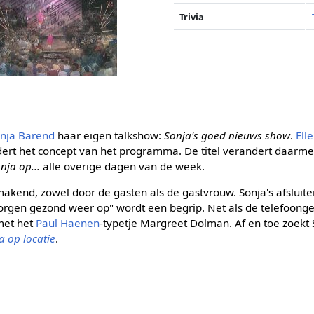
Trivia
nja Barend
haar eigen talkshow:
Sonja's goed nieuws show
.
Ell
dert het concept van het programma. De titel verandert daarm
nja op...
alle overige dagen van de week.
kend, zowel door de gasten als de gastvrouw. Sonja's afsluit
morgen gezond weer op" wordt een begrip. Net als de telefoong
met het
Paul Haenen
-typetje Margreet Dolman. Af en toe zoekt
a op locatie
.