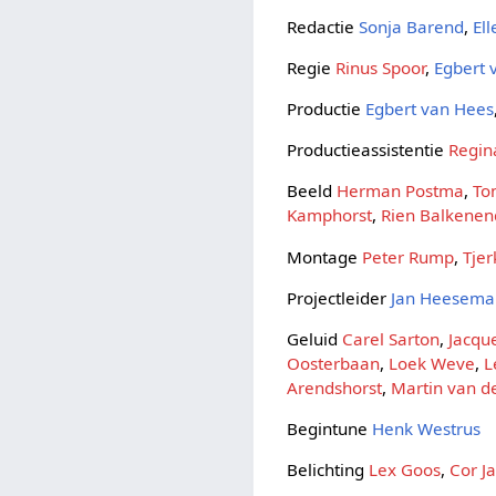
Redactie
Sonja Barend
,
Ell
Regie
Rinus Spoor
,
Egbert 
Productie
Egbert van Hees
Productieassistentie
Regin
Beeld
Herman Postma
,
To
Kamphorst
,
Rien Balkene
Montage
Peter Rump
,
Tje
Projectleider
Jan Heesema
Geluid
Carel Sarton
,
Jacqu
Oosterbaan
,
Loek Weve
,
L
Arendshorst
,
Martin van d
Begintune
Henk Westrus
Belichting
Lex Goos
,
Cor J