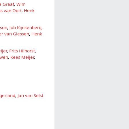
e Graaf
,
Wim
s van Oort
,
Henk
ison
,
Job Kijnkenberg
,
er van Giessen
,
Henk
ijer
,
Frits Hilhorst
,
uwen
,
Kees Meijer
,
ngerland
,
Jan van Selst