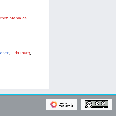
chot
,
Mania de
aenen
,
Lida Iburg
,