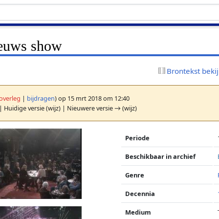
ieuws show
Brontekst beki
overleg
|
bijdragen
)
op 15 mrt 2018 om 12:40
| Huidige versie (wijz) | Nieuwere versie → (wijz)
Periode
Beschikbaar in archief
Genre
Decennia
Medium