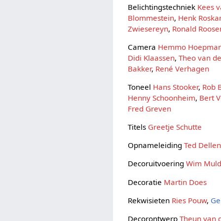
Belichtingstechniek
Kees v
Blommestein
,
Henk Rosk
Zwiesereyn
,
Ronald Roose
Camera
Hemmo Hoepma
Didi Klaassen
,
Theo van de
Bakker
,
René Verhagen
Toneel
Hans Stooker
,
Rob 
Henny Schoonheim
,
Bert V
Fred Greven
Titels
Greetje Schutte
Opnameleiding
Ted Delle
Decoruitvoering
Wim Muld
Decoratie
Martin Does
Rekwisieten
Ries Pouw
,
Ge
Decorontwerp
Theun van 