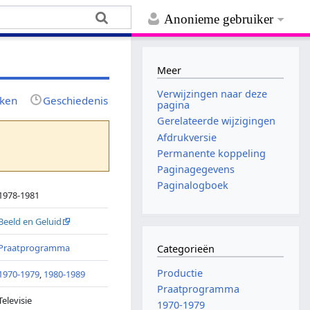
Anonieme gebruiker
Meer
Verwijzingen naar deze
jken
Geschiedenis
pagina
Gerelateerde wijzigingen
Afdrukversie
Permanente koppeling
Paginagegevens
Paginalogboek
1978-1981
Beeld en Geluid
Praatprogramma
Categorieën
Productie
1970-1979
,
1980-1989
Praatprogramma
Televisie
1970-1979