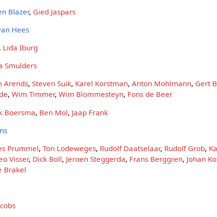
en Blazer
,
Gied Jaspars
van Hees
,
Lida Iburg
a Smulders
n Arends
,
Steven Suik
,
Karel Korstman
,
Anton Mohlmann
,
Gert 
nde
,
Wim Timmer
,
Wim Blommesteyn
,
Fons de Beer
rk Boersma
,
Ben Mol
,
Jaap Frank
ns
es Prummel
,
Ton Lodeweges
,
Rudolf Daatselaar
,
Rudolf Grob
,
Ka
eo Visser
,
Dick Boll
,
Jeroen Steggerda
,
Frans Berggren
,
Johan K
e Brakel
acobs