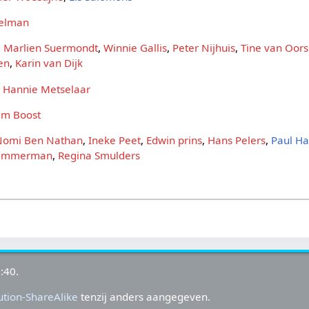
velman
,
Marlien Suermondt
,
Winnie Gallis
,
Peter Nijhuis
,
Tine van Oors
en
,
Karin van Dijk
,
Hannie Metselaar
im Boost
Nomi Ben Nathan
,
Ineke Peet
,
Edwin prins
,
Hans Pelers
,
Paul H
Timmerman
,
Regina Smulders
:40.
tion-ShareAlike
tenzij anders aangegeven.