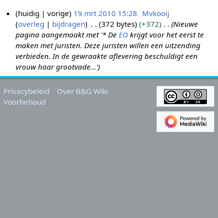
huidig
vorige
19 mrt 2010 15:28
Mvkooij
overleg
bijdragen
372 bytes
+372
Nieuwe
1
pagina aangemaakt met '* De
EO
krijgt voor het eerst te
9
maken met juristen. Deze juristen willen een uitzending
m
verbieden. In de gewraakte aflevering beschuldigt een
r
vrouw haar grootvade...'
t
2
Privacybeleid
Over B&G Wiki
0
Voorbehoud
1
0