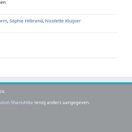
den
torm
,
Sophie Hilbrand
,
Nicolette Kluijver
04.
tion-ShareAlike
tenzij anders aangegeven.