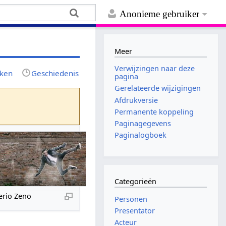
Anonieme gebruiker
Meer
Verwijzingen naar deze
jken
Geschiedenis
pagina
Gerelateerde wijzigingen
Afdrukversie
Permanente koppeling
Paginagegevens
Paginalogboek
Categorieën
erio Zeno
Personen
Presentator
Acteur