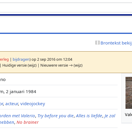
Brontekst beki
erleg
|
bijdragen
)
op 2 sep 2016 om 12:04
| Huidige versie (wijz) | Nieuwere versie → (wijz)
eno
, 2 januari 1984
or
,
acteur
,
videojockey
Val
rden met Valerio
,
Try before you die
,
Alles is liefde
,
Je zal
 hebben
,
No brainer