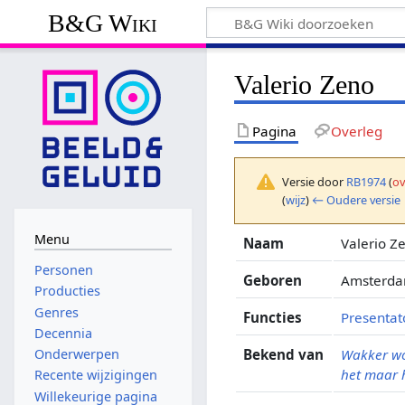
B&G Wiki
Valerio Zeno
Pagina
Overleg
Versie door
RB1974
(
ov
(
wijz
)
← Oudere versie
Menu
Naam
Valerio Z
Personen
Geboren
Amsterdam
Producties
Genres
Functies
Presentat
Decennia
Bekend van
Wakker wo
Onderwerpen
het maar
Recente wijzigingen
Willekeurige pagina