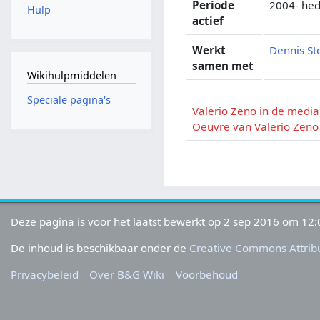
Periode
2004- he
Hulp
actief
Werkt
Dennis S
samen met
Wikihulpmiddelen
Speciale pagina's
Valerio Zeno in de media
Oeuvre van Valerio Zeno
Deze pagina is voor het laatst bewerkt op 2 sep 2016 om 12:
De inhoud is beschikbaar onder de
Creative Commons Attribu
Privacybeleid
Over B&G Wiki
Voorbehoud