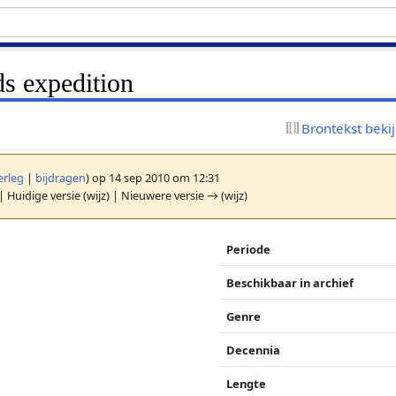
ds expedition
Brontekst beki
erleg
|
bijdragen
)
op 14 sep 2010 om 12:31
| Huidige versie (wijz) | Nieuwere versie → (wijz)
Periode
Beschikbaar in archief
Genre
Decennia
Lengte