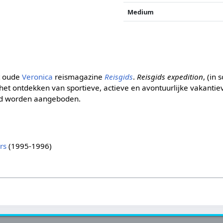
Medium
t oude
Veronica
reismagazine
Reisgids
.
Reisgids expedition
, (in
p het ontdekken van sportieve, actieve en avontuurlijke vakantie
nd worden aangeboden.
rs
(1995-1996)