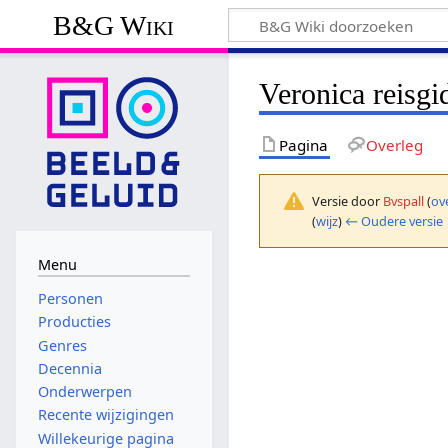
B&G Wiki
Veronica reisgi
Pagina
Overleg
Versie door
Bvspall
(
ov
(
wijz
)
← Oudere versie
Menu
Personen
Producties
Genres
Decennia
Onderwerpen
Recente wijzigingen
Willekeurige pagina