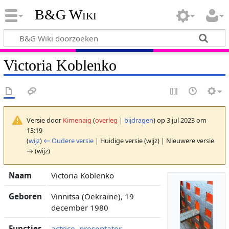
B&G Wiki
Victoria Koblenko
Versie door
Kimenaig
(
overleg
|
bijdragen
)
op 3 jul 2023 om
13:19
(
wijz
)
← Oudere versie
| Huidige versie (wijz) | Nieuwere versie
→ (wijz)
Naam
Victoria Koblenko
Geboren
Vinnitsa (Oekraïne), 19
december 1980
Functies
actrice
,
presentator
,