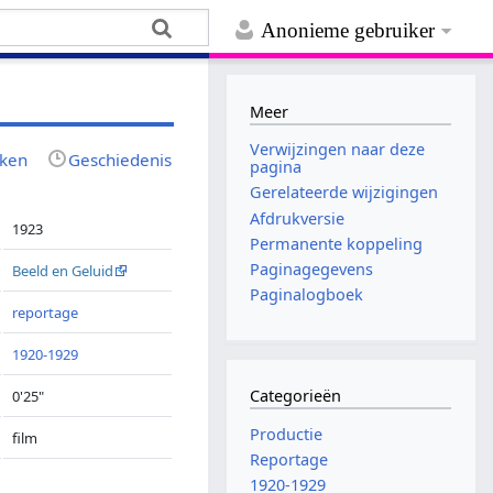
Anonieme gebruiker
Meer
Verwijzingen naar deze
jken
Geschiedenis
pagina
Gerelateerde wijzigingen
Afdrukversie
1923
Permanente koppeling
Paginagegevens
Beeld en Geluid
Paginalogboek
reportage
1920-1929
Categorieën
0'25"
Productie
film
Reportage
1920-1929