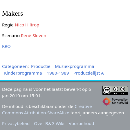
Makers
Regie
Nico Hiltrop
Scenario
René Sleven
KRO
Categorieën
:
Productie
Muziekprogramma
Kinderprogramma
1980-1989
Productielijst A
Deze pagina is voor het laatst bewerkt op 6
jan 2010 om 15:01.
De inhoud is beschikbaar onder de
Creative
Commons Attribution-ShareAlike
tenzij anders aangegeven.
Privacybeleid
Over B&G Wiki
Voorbehoud