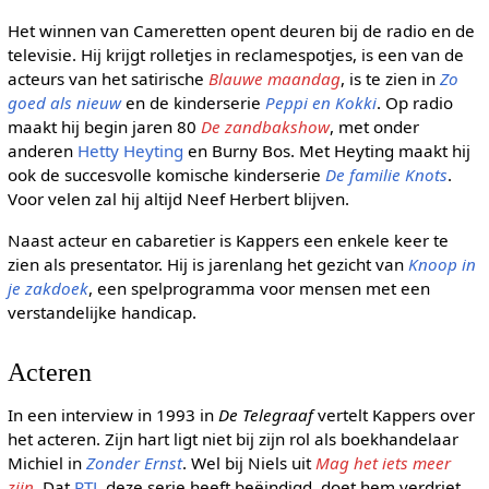
Het winnen van Cameretten opent deuren bij de radio en de
televisie. Hij krijgt rolletjes in reclamespotjes, is een van de
acteurs van het satirische
Blauwe maandag
, is te zien in
Zo
goed als nieuw
en de kinderserie
Peppi en Kokki
. Op radio
maakt hij begin jaren 80
De zandbakshow
, met onder
anderen
Hetty Heyting
en Burny Bos. Met Heyting maakt hij
ook de succesvolle komische kinderserie
De familie Knots
.
Voor velen zal hij altijd Neef Herbert blijven.
Naast acteur en cabaretier is Kappers een enkele keer te
zien als presentator. Hij is jarenlang het gezicht van
Knoop in
je zakdoek
, een spelprogramma voor mensen met een
verstandelijke handicap.
Acteren
In een interview in 1993 in
De Telegraaf
vertelt Kappers over
het acteren. Zijn hart ligt niet bij zijn rol als boekhandelaar
Michiel in
Zonder Ernst
. Wel bij Niels uit
Mag het iets meer
zijn
. Dat
RTL
deze serie heeft beëindigd, doet hem verdriet.