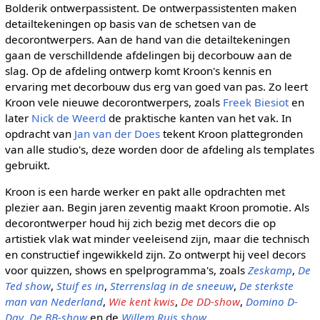
Bolderik ontwerpassistent. De ontwerpassistenten maken
detailtekeningen op basis van de schetsen van de
decorontwerpers. Aan de hand van die detailtekeningen
gaan de verschilldende afdelingen bij decorbouw aan de
slag. Op de afdeling ontwerp komt Kroon's kennis en
ervaring met decorbouw dus erg van goed van pas. Zo leert
Kroon vele nieuwe decorontwerpers, zoals
Freek Biesiot
en
later
Nick de Weerd
de praktische kanten van het vak. In
opdracht van
Jan van der Does
tekent Kroon plattegronden
van alle studio's, deze worden door de afdeling als templates
gebruikt.
Kroon is een harde werker en pakt alle opdrachten met
plezier aan. Begin jaren zeventig maakt Kroon promotie. Als
decorontwerper houd hij zich bezig met decors die op
artistiek vlak wat minder veeleisend zijn, maar die technisch
en constructief ingewikkeld zijn. Zo ontwerpt hij veel decors
voor quizzen, shows en spelprogramma's, zoals
Zeskamp
,
De
Ted show
,
Stuif es in
,
Sterrenslag in de sneeuw
,
De sterkste
man van Nederland
,
Wie kent kwis
,
De DD-show
,
Domino D-
Day
,
De BB-show
en de
Willem Ruis show
.