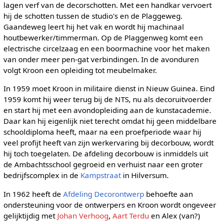
lagen verf van de decorschotten. Met een handkar vervoert
hij de schotten tussen de studio's en de Plaggeweg.
Gaandeweg leert hij het vak en wordt hij machinaal
houtbewerker/timmerman. Op de Plaggenweg komt een
electrische circelzaag en een boormachine voor het maken
van onder meer pen-gat verbindingen. In de avonduren
volgt Kroon een opleiding tot meubelmaker.
In 1959 moet Kroon in militaire dienst in Nieuw Guinea. Eind
1959 komt hij weer terug bij de NTS, nu als decoruitvoerder
en start hij met een avondopleiding aan de kunstacademie.
Daar kan hij eigenlijk niet terecht omdat hij geen middelbare
schooldiploma heeft, maar na een proefperiode waar hij
veel profijt heeft van zijn werkervaring bij decorbouw, wordt
hij toch toegelaten. De afdeling decorbouw is inmiddels uit
de Ambachtsschool gegroeid en verhuist naar een groter
bedrijfscomplex in de
Kampstraat
in Hilversum.
In 1962 heeft de
Afdeling Decorontwerp
behoefte aan
ondersteuning voor de ontwerpers en Kroon wordt ongeveer
gelijktijdig met
Johan Verhoog
,
Aart Terdu
en Alex (van?)