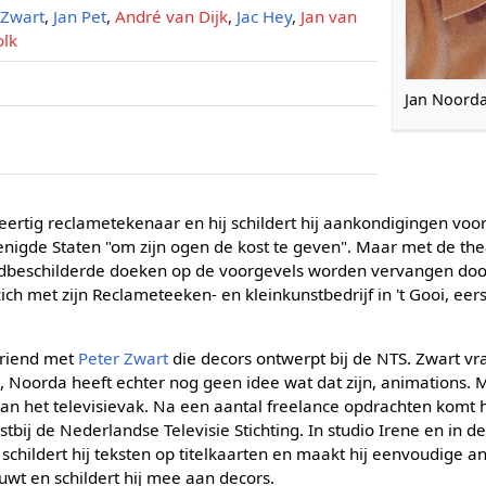
 Zwart
,
Jan Pet
,
André van Dijk
,
Jac Hey
,
Jan van
olk
Jan Noord
veertig reclametekenaar en hij schildert hij aankondigingen voor 
nigde Staten "om zijn ogen de kost te geven". Maar met de the
beschilderde doeken op de voorgevels worden vervangen door
j zich met zijn Reclameteeken- en kleinkunstbedrijf in 't Gooi, eer
vriend met
Peter Zwart
die decors ontwerpt bij de NTS. Zwart v
 Noorda heeft echter nog geen idee wat dat zijn, animations. M
n het televisievak. Na een aantal freelance opdrachten komt 
tbij de Nederlandse Televisie Stichting. In studio Irene en in 
hildert hij teksten op titelkaarten en maakt hij eenvoudige an
wt en schildert hij mee aan decors.