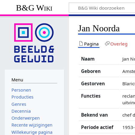
B&G Wiki
Jan Noorda
Pagina
Overleg
Naam
Jan N
Geboren
Amste
Menu
Gestorven
Blari
Personen
Functies
recla
Producties
uitvi
Genres
Decennia
Bekend van
chef 
Onderwerpen
Recente wijzigingen
Periode actief
1953-
Willekeurige pagina