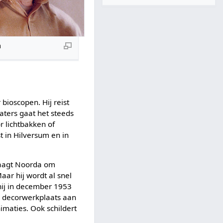
a
bioscopen. Hij reist
aters gaat het steeds
 lichtbakken of
st in Hilversum en in
raagt Noorda om
aar hij wordt al snel
hij in december 1953
de decorwerkplaats aan
imaties. Ook schildert