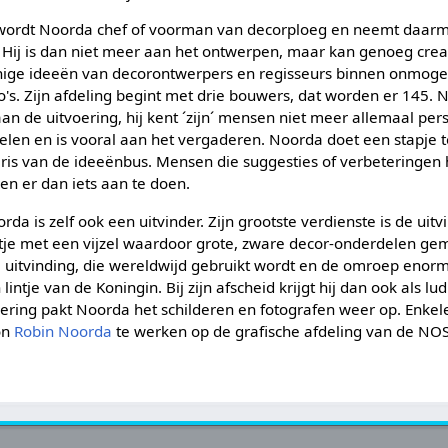
ng wordt Noorda chef of voorman van decorploeg en neemt daar
 Hij is dan niet meer aan het ontwerpen, maar kan genoeg creativ
ige ideeën van decorontwerpers en regisseurs binnen onmogel
o's. Zijn afdeling begint met drie bouwers, dat worden er 145.
n de uitvoering, hij kent ´zijn´ mensen niet meer allemaal pers
elen en is vooral aan het vergaderen. Noorda doet een stapje ter
aris van de ideeënbus. Mensen die suggesties of verbeteringen 
n er dan iets aan te doen.
da is zelf ook een uitvinder. Zijn grootste verdienste is de uit
ltje met een vijzel waardoor grote, zware decor-onderdelen gem
uitvinding, die wereldwijd gebruikt wordt en de omroep enorm
lintje van de Koningin. Bij zijn afscheid krijgt hij dan ook als l
nering pakt Noorda het schilderen en fotografen weer op. Enkele
on
Robin Noorda
te werken op de grafische afdeling van de NOS