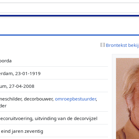
Brontekst beki
oorda
rdam, 23-01-1919
cum, 27-04-2008
meschilder, decorbouwer,
omroepbestuurder
,
nder
decoruitvoering, uitvinding van de decorvijzel
 eind jaren zeventig