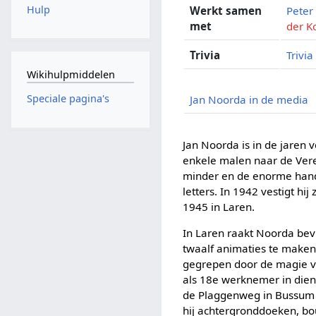
Hulp
Werkt samen
Peter
met
der K
Trivia
Trivia
Wikihulpmiddelen
Speciale pagina's
Jan Noorda in de media
Jan Noorda is in de jaren 
enkele malen naar de Vere
minder en de enorme hand
letters. In 1942 vestigt hi
1945 in Laren.
In Laren raakt Noorda be
twaalf animaties te maken,
gegrepen door de magie va
als 18e werknemer in diens
de Plaggenweg in Bussum sc
hij achtergronddoeken, bou