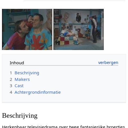
Inhoud
1
Beschrijving
2
Makers
3
Cast
4
Achtergrondinformatie
Beschrijving
Herkenbaar televisiedrama over twee fantasierijke broertjes,