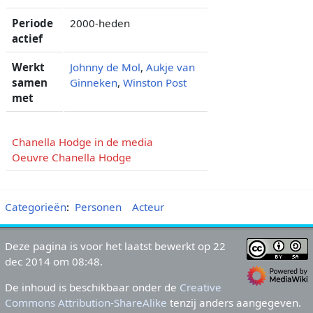
Periode
2000-heden
actief
Werkt
Johnny de Mol
,
Aukje van
samen
Ginneken
,
Winston Post
met
Chanella Hodge in de media
Oeuvre Chanella Hodge
Categorieën
:
Personen
Acteur
Deze pagina is voor het laatst bewerkt op 22
dec 2014 om 08:48.
De inhoud is beschikbaar onder de
Creative
Commons Attribution-ShareAlike
tenzij anders aangegeven.