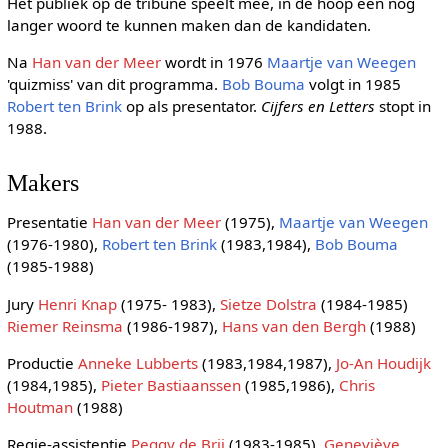
Het publiek op de tribune speelt mee, in de hoop een nog
langer woord te kunnen maken dan de kandidaten.
Na
Han van der Meer
wordt in 1976
Maartje van Weegen
'quizmiss' van dit programma.
Bob Bouma
volgt in 1985
Robert ten Brink
op als presentator.
Cijfers en Letters
stopt in
1988.
Makers
Presentatie
Han van der Meer
(1975),
Maartje van Weegen
(1976-1980),
Robert ten Brink
(1983,1984),
Bob Bouma
(1985-1988)
Jury
Henri Knap
(1975- 1983),
Sietze Dolstra
(1984-1985)
Riemer Reinsma
(1986-1987),
Hans van den Bergh
(1988)
Productie
Anneke Lubberts
(1983,1984,1987),
Jo-An Houdijk
(1984,1985),
Pieter Bastiaanssen
(1985,1986),
Chris
Houtman
(1988)
Regie-assistentie
Peggy de Brij
(1983-1985),
Geneviève