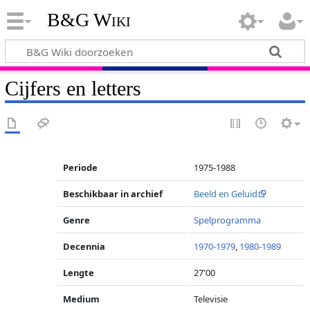
B&G Wiki
Cijfers en letters
Periode
1975-1988
Beschikbaar in archief
Beeld en Geluid
Genre
Spelprogramma
Decennia
1970-1979
,
1980-1989
Lengte
27'00
Medium
Televisie