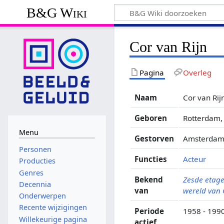
B&G Wiki
Cor van Rijn
Pagina
Overleg
Naam
Cor van Rij
Geboren
Rotterdam, 
Menu
Gestorven
Amsterdam,
Personen
Functies
Acteur
Producties
Genres
Bekend
Zesde etag
Decennia
van
wereld van
Onderwerpen
Recente wijzigingen
Periode
1958 - 199
Willekeurige pagina
actief