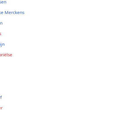
ssen
ke Merckens
en
s
ijn
riëlse
f
er