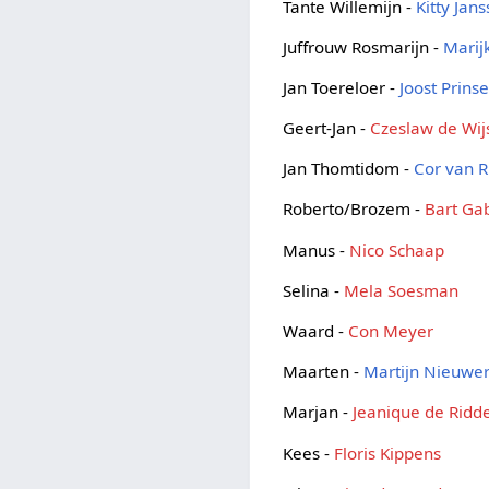
Tante Willemijn -
Kitty Jan
Juffrouw Rosmarijn -
Marij
Jan Toereloer -
Joost Prins
Geert-Jan -
Czeslaw de Wij
Jan Thomtidom -
Cor van R
Roberto/Brozem -
Bart Gab
Manus -
Nico Schaap
Selina -
Mela Soesman
Waard -
Con Meyer
Maarten -
Martijn Nieuwer
Marjan -
Jeanique de Ridd
Kees -
Floris Kippens