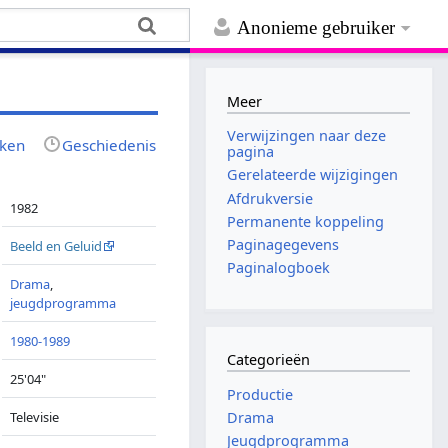
Anonieme gebruiker
Meer
Verwijzingen naar deze
jken
Geschiedenis
pagina
Gerelateerde wijzigingen
Afdrukversie
1982
Permanente koppeling
Paginagegevens
Beeld en Geluid
Paginalogboek
Drama
,
jeugdprogramma
1980-1989
Categorieën
25'04"
Productie
Televisie
Drama
Jeugdprogramma