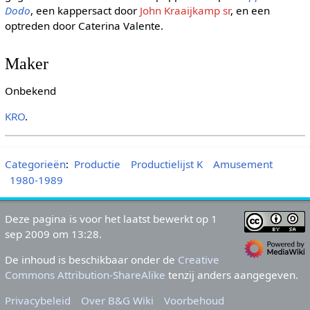
Dodo
, een kappersact door
John Kraaijkamp sr
, en een
optreden door Caterina Valente.
Maker
Onbekend
KRO
.
Categorieën
:
Productie
Productielijst K
Amusement
1980-1989
Deze pagina is voor het laatst bewerkt op 1
sep 2009 om 13:28.
De inhoud is beschikbaar onder de
Creative
Commons Attribution-ShareAlike
tenzij anders aangegeven.
Privacybeleid
Over B&G Wiki
Voorbehoud