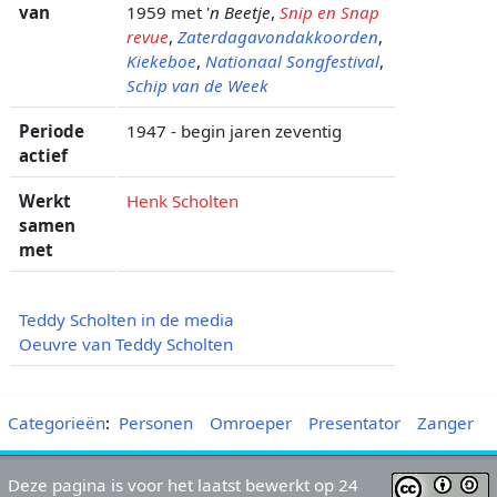
van
1959 met '
n Beetje
,
Snip en Snap
revue
,
Zaterdagavondakkoorden
,
Kiekeboe
,
Nationaal Songfestival
,
Schip van de Week
Periode
1947 - begin jaren zeventig
actief
Werkt
Henk Scholten
samen
met
Teddy Scholten in de media
Oeuvre van Teddy Scholten
Categorieën
:
Personen
Omroeper
Presentator
Zanger
Deze pagina is voor het laatst bewerkt op 24