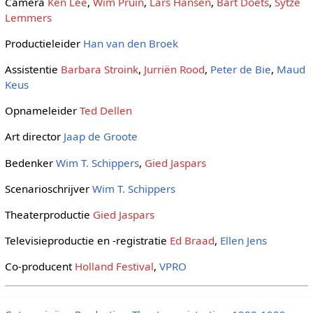
Camera
Ken Lee
,
Wim Pruin
,
Lars Hansen
,
Bart Doets
,
Sytze
Lemmers
Productieleider
Han van den Broek
Assistentie
Barbara Stroink
,
Jurriën Rood
,
Peter de Bie
,
Maud
Keus
Opnameleider
Ted Dellen
Art director
Jaap de Groote
Bedenker
Wim T. Schippers
,
Gied Jaspars
Scenarioschrijver
Wim T. Schippers
Theaterproductie
Gied Jaspars
Televisieproductie en -registratie
Ed Braad
,
Ellen Jens
Co-producent
Holland Festival
,
VPRO