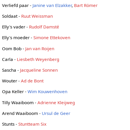
Verliefd paar -
Janine van Elzakker
,
Bart Römer
Soldaat -
Ruut Weissman
Elly's vader -
Rudolf Damsté
Elly's moeder -
Simone Ettekoven
Oom Bob -
Jan van Roijen
Carla -
Liesbeth Weyenberg
Sascha -
Jacqueline Sonnen
Wouter -
Ad de Bont
Opa Keller -
Wim Kouwenhoven
Tilly Waaiboom -
Adrienne Kleijweg
Arend Waaiboom -
Ursul de Geer
Stunts -
Stuntteam Six