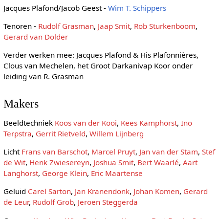
Jacques Plafond/Jacob Geest -
Wim T. Schippers
Tenoren -
Rudolf Grasman
,
Jaap Smit
,
Rob Sturkenboom
,
Gerard van Dolder
Verder werken mee: Jacques Plafond & His Plafonnières,
Clous van Mechelen, het Groot Darkanivap Koor onder
leiding van R. Grasman
Makers
Beeldtechniek
Koos van der Kooi
,
Kees Kamphorst
,
Ino
Terpstra
,
Gerrit Rietveld
,
Willem Lijnberg
Licht
Frans van Barschot
,
Marcel Pruyt
,
Jan van der Stam
,
Stef
de Wit
,
Henk Zwiesereyn
,
Joshua Smit
,
Bert Waarlé
,
Aart
Langhorst
,
George Klein
,
Eric Maartense
Geluid
Carel Sarton
,
Jan Kranendonk
,
Johan Komen
,
Gerard
de Leur
,
Rudolf Grob
,
Jeroen Steggerda