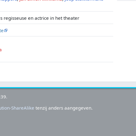
ls regisseuse en actrice in het theater
te
a
:39.
tion-ShareAlike
tenzij anders aangegeven.