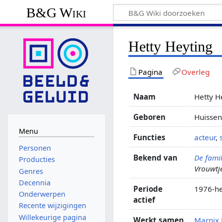
B&G Wiki
Hetty Heyting
Pagina
Overleg
Naam
Hetty H
Geboren
Huissen
Menu
Functies
acteur
,
Personen
Bekend van
De fami
Producties
Vrouwtj
Genres
Decennia
Periode
1976-h
Onderwerpen
actief
Recente wijzigingen
Willekeurige pagina
Werkt samen
Marnix