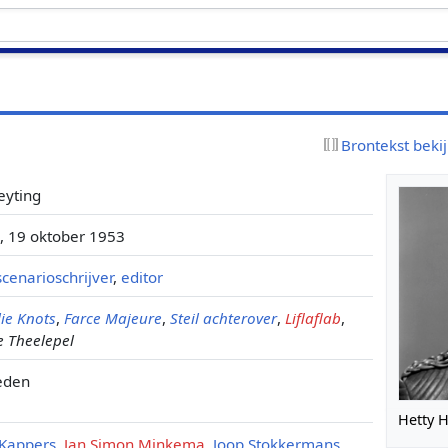
Brontekst beki
eyting
, 19 oktober 1953
scenarioschrijver
,
editor
lie Knots
,
Farce Majeure
,
Steil achterover
,
Liflaflab
,
e Theelepel
eden
Hetty H
 Kappers
,
Jan Simon Minkema
,
Joop Stokkermans