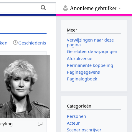
Anonieme gebruiker
Meer
Verwijzingen naar deze
jken
Geschiedenis
pagina
Gerelateerde wijzigingen
Afdrukversie
Permanente koppeling
Paginagegevens
Paginalogboek
Categorieën
Personen
Acteur
eyting
Scenarioschrijver