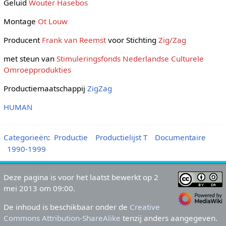
Geluid
Wouter Hasebos
Montage
Ot Louw
Producent
Frank van Reemst
voor Stichting
Zig/Zag
met steun van
Stimuleringsfonds Nederlandse Culturele
Omroepprodukties
Productiemaatschappij
ZigZag
HUMAN
Categorieën
:
Productie
Productielijst T
Documentaire
1990-1999
Deze pagina is voor het laatst bewerkt op 2
mei 2013 om 09:00.
De inhoud is beschikbaar onder de
Creative
Commons Attribution-ShareAlike
tenzij anders aangegeven.