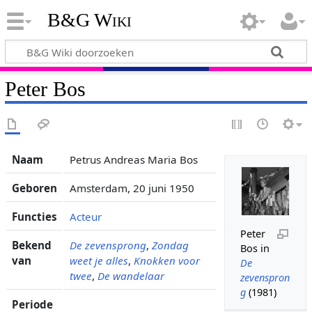
B&G Wiki
Peter Bos
Naam
Petrus Andreas Maria Bos
Geboren
Amsterdam, 20 juni 1950
Functies
Acteur
Peter
Bekend
De zevensprong
,
Zondag
Bos in
van
weet je alles
,
Knokken voor
De
twee
,
De wandelaar
zevenspron
g
(1981)
Periode