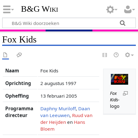
B&G Wiki
Fox Kids
Naam
Fox Kids
Oprichting
2 augustus 1997
Fox
Opheffing
13 februari 2005
Kids
-
logo
Programma
Daphny Muriloff
,
Daan
directeur
van Leeuwen
,
Ruud van
der Heijden
en
Hans
Bloem