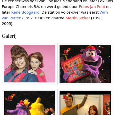
De zender was deel van Fox Kids Nederland en later Fox Kids
Europe Channels B.V. en werd geleid door
Frans-Jan Punt
en
later
René Boogaard
. De station voice-over was eerst
Wim
van Putten
(1997-1998) en daarna
Martin Stoker
(1998-
2005).
Galerij