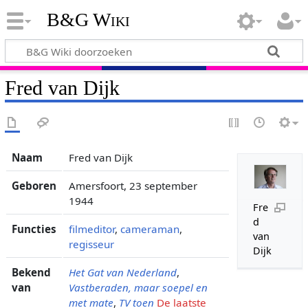
B&G Wiki
Fred van Dijk
Naam
Fred van Dijk
Geboren
Amersfoort, 23 september
1944
Fre
d
Functies
filmeditor
,
cameraman
,
van
regisseur
Dijk
Bekend
Het Gat van Nederland
,
van
Vastberaden, maar soepel en
met mate
,
TV toen
De laatste