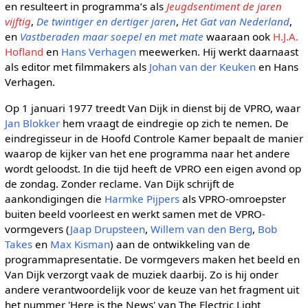
en resulteert in programma’s als
Jeugdsentiment de jaren
vijftig
,
De twintiger en dertiger jaren
,
Het Gat van Nederland
,
en
Vastberaden maar soepel en met mate
waaraan ook
H.J.A.
Hofland
en
Hans Verhagen
meewerken. Hij werkt daarnaast
als editor met filmmakers als
Johan van der Keuken
en Hans
Verhagen.
Op 1 januari 1977 treedt Van Dijk in dienst bij de VPRO, waar
Jan Blokker
hem vraagt de eindregie op zich te nemen. De
eindregisseur in de Hoofd Controle Kamer bepaalt de manier
waarop de kijker van het ene programma naar het andere
wordt geloodst. In die tijd heeft de VPRO een eigen avond op
de zondag. Zonder reclame. Van Dijk schrijft de
aankondigingen die
Harmke Pijpers
als VPRO-omroepster
buiten beeld voorleest en werkt samen met de VPRO-
vormgevers (
Jaap Drupsteen
,
Willem van den Berg
,
Bob
Takes
en
Max Kisman
) aan de ontwikkeling van de
programmapresentatie. De vormgevers maken het beeld en
Van Dijk verzorgt vaak de muziek daarbij. Zo is hij onder
andere verantwoordelijk voor de keuze van het fragment uit
het nummer 'Here is the News' van The Electric Light