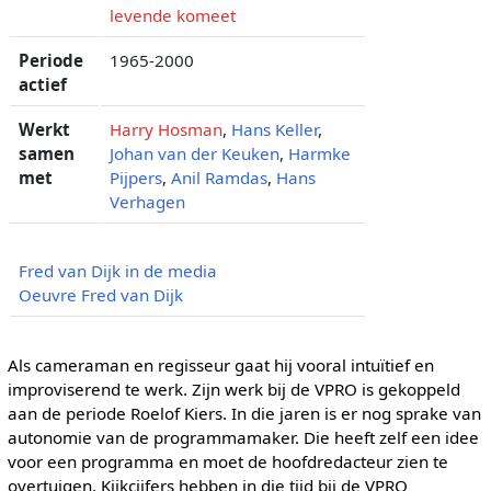
levende komeet
Periode
1965-2000
actief
Werkt
Harry Hosman
,
Hans Keller
,
samen
Johan van der Keuken
,
Harmke
met
Pijpers
,
Anil Ramdas
,
Hans
Verhagen
Fred van Dijk in de media
Oeuvre Fred van Dijk
Als cameraman en regisseur gaat hij vooral intuïtief en
improviserend te werk. Zijn werk bij de VPRO is gekoppeld
aan de periode Roelof Kiers. In die jaren is er nog sprake van
autonomie van de programmamaker. Die heeft zelf een idee
voor een programma en moet de hoofdredacteur zien te
overtuigen. Kijkcijfers hebben in die tijd bij de VPRO