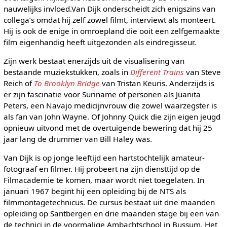
nauwelijks invloed.Van Dijk onderscheidt zich enigszins van
collega’s omdat hij zelf zowel filmt, interviewt als monteert.
Hij is ook de enige in omroepland die ooit een zelfgemaakte
film eigenhandig heeft uitgezonden als eindregisseur.
Zijn werk bestaat enerzijds uit de visualisering van
bestaande muziekstukken, zoals in
Different Trains
van Steve
Reich of
To Brooklyn Bridge
van Tristan Keuris. Anderzijds is
er zijn fascinatie voor Suriname of personen als Juanita
Peters, een Navajo medicijnvrouw die zowel waarzegster is
als fan van John Wayne. Of Johnny Quick die zijn eigen jeugd
opnieuw uitvond met de overtuigende bewering dat hij 25
jaar lang de drummer van Bill Haley was.
Van Dijk is op jonge leeftijd een hartstochtelijk amateur-
fotograaf en filmer. Hij probeert na zijn diensttijd op de
Filmacademie te komen, maar wordt niet toegelaten. In
januari 1967 begint hij een opleiding bij de NTS als
filmmontagetechnicus. De cursus bestaat uit drie maanden
opleiding op Santbergen en drie maanden stage bij een van
de technici in de voormalige Ambachtschool in Bussum. Het