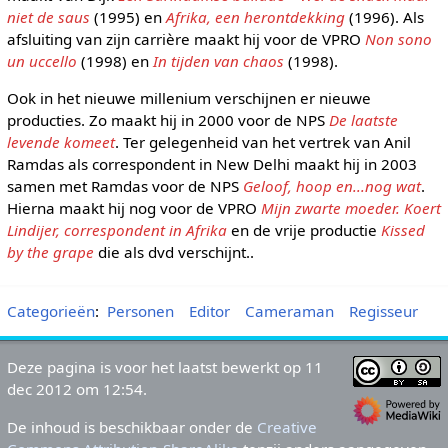
niet de saus
(1995) en
Afrika, een herontdekking
(1996). Als
afsluiting van zijn carrière maakt hij voor de VPRO
Non sono
un uccello
(1998) en
In tijden van chaos
(1998).
Ook in het nieuwe millenium verschijnen er nieuwe
producties. Zo maakt hij in 2000 voor de NPS
De laatste
levende komeet
. Ter gelegenheid van het vertrek van Anil
Ramdas als correspondent in New Delhi maakt hij in 2003
samen met Ramdas voor de NPS
Geloof, hoop en...nog wat
.
Hierna maakt hij nog voor de VPRO
Mijn zwarte moeder. Koert
Lindijer, correspondent in Afrika
en de vrije productie
Kissed
by the grape
die als dvd verschijnt..
Categorieën
:
Personen
Editor
Cameraman
Regisseur
Deze pagina is voor het laatst bewerkt op 11
dec 2012 om 12:54.
De inhoud is beschikbaar onder de
Creative