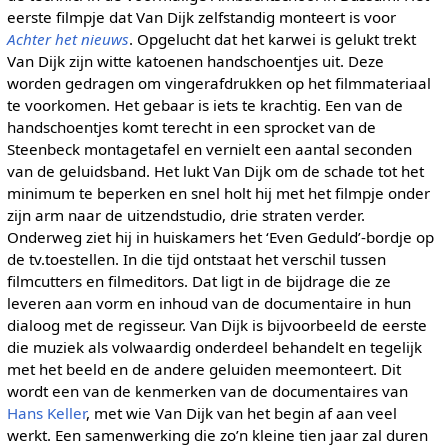
eerste filmpje dat Van Dijk zelfstandig monteert is voor
Achter het nieuws
. Opgelucht dat het karwei is gelukt trekt
Van Dijk zijn witte katoenen handschoentjes uit. Deze
worden gedragen om vingerafdrukken op het filmmateriaal
te voorkomen. Het gebaar is iets te krachtig. Een van de
handschoentjes komt terecht in een sprocket van de
Steenbeck montagetafel en vernielt een aantal seconden
van de geluidsband. Het lukt Van Dijk om de schade tot het
minimum te beperken en snel holt hij met het filmpje onder
zijn arm naar de uitzendstudio, drie straten verder.
Onderweg ziet hij in huiskamers het ‘Even Geduld’-bordje op
de tv.toestellen. In die tijd ontstaat het verschil tussen
filmcutters en filmeditors. Dat ligt in de bijdrage die ze
leveren aan vorm en inhoud van de documentaire in hun
dialoog met de regisseur. Van Dijk is bijvoorbeeld de eerste
die muziek als volwaardig onderdeel behandelt en tegelijk
met het beeld en de andere geluiden meemonteert. Dit
wordt een van de kenmerken van de documentaires van
Hans Keller
, met wie Van Dijk van het begin af aan veel
werkt. Een samenwerking die zo’n kleine tien jaar zal duren