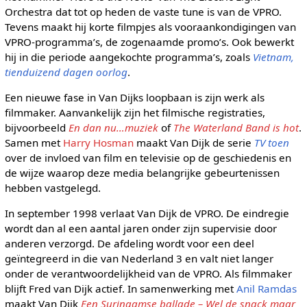
Orchestra dat tot op heden de vaste tune is van de VPRO.
Tevens maakt hij korte filmpjes als vooraankondigingen van
VPRO-programma’s, de zogenaamde promo’s. Ook bewerkt
hij in die periode aangekochte programma’s, zoals
Vietnam,
tienduizend dagen oorlog
.
Een nieuwe fase in Van Dijks loopbaan is zijn werk als
filmmaker. Aanvankelijk zijn het filmische registraties,
bijvoorbeeld
En dan nu…muziek
of
The Waterland Band is hot
.
Samen met
Harry Hosman
maakt Van Dijk de serie
TV toen
over de invloed van film en televisie op de geschiedenis en
de wijze waarop deze media belangrijke gebeurtenissen
hebben vastgelegd.
In september 1998 verlaat Van Dijk de VPRO. De eindregie
wordt dan al een aantal jaren onder zijn supervisie door
anderen verzorgd. De afdeling wordt voor een deel
geïntegreerd in die van Nederland 3 en valt niet langer
onder de verantwoordelijkheid van de VPRO. Als filmmaker
blijft Fred van Dijk actief. In samenwerking met
Anil Ramdas
maakt Van Dijk
Een Surinaamse ballade – Wel de snack maar