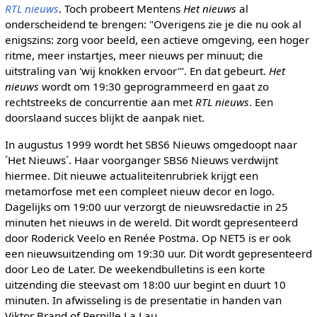
RTL nieuws
. Toch probeert Mentens
Het nieuws
al
onderscheidend te brengen: "Overigens zie je die nu ook al
enigszins: zorg voor beeld, een actieve omgeving, een hoger
ritme, meer instartjes, meer nieuws per minuut; die
uitstraling van 'wij knokken ervoor'". En dat gebeurt.
Het
nieuws
wordt om 19:30 geprogrammeerd en gaat zo
rechtstreeks de concurrentie aan met
RTL nieuws
. Een
doorslaand succes blijkt de aanpak niet.
In augustus 1999 wordt het SBS6 Nieuws omgedoopt naar
´Het Nieuws´. Haar voorganger SBS6 Nieuws verdwijnt
hiermee. Dit nieuwe actualiteitenrubriek krijgt een
metamorfose met een compleet nieuw decor en logo.
Dagelijks om 19:00 uur verzorgt de nieuwsredactie in 25
minuten het nieuws in de wereld. Dit wordt gepresenteerd
door Roderick Veelo en Renée Postma. Op NET5 is er ook
een nieuwsuitzending om 19:30 uur. Dit wordt gepresenteerd
door Leo de Later. De weekendbulletins is een korte
uitzending die steevast om 18:00 uur begint en duurt 10
minuten. In afwisseling is de presentatie in handen van
Viktor Brand of Pernille La Lau.