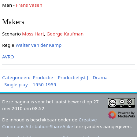
Man -
Frans Vasen
Makers
Scenario
Moss Hart
,
George Kaufman
Regie
Walter van der Kamp
AVRO
Categorieën
:
Productie
Productielijst J
Drama
Single play
1950-1959
Deze pagina is voor het laatst bewerkt op 27
mei 2010 om 08:52.
De inhoud is beschikbaar onder de
Creative
Commons Attribution-ShareAlike
tenzij anders aangegeven.