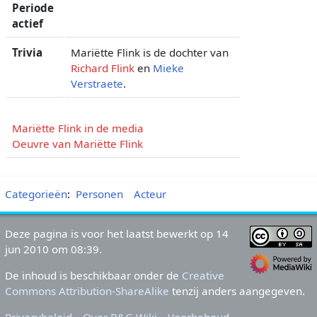
Periode
actief
Trivia
Mariëtte Flink is de dochter van
Richard Flink
en
Mieke
Verstraete
.
Mariëtte Flink in de media
Oeuvre van Mariëtte Flink
Categorieën
:
Personen
Acteur
Deze pagina is voor het laatst bewerkt op 14
jun 2010 om 08:39.
De inhoud is beschikbaar onder de
Creative
Commons Attribution-ShareAlike
tenzij anders aangegeven.