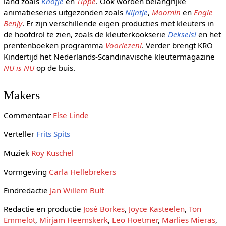
land zoals
Knofje
en
Tippe
. Ook worden belangrijke
animatieseries uitgezonden zoals
Nijntje
,
Moomin
en
Engie
Benjy
. Er zijn verschillende eigen producties met kleuters in
de hoofdrol te zien, zoals de kleuterkookserie
Deksels!
en het
prentenboeken programma
Voorlezen!
. Verder brengt KRO
Kindertijd het Nederlands-Scandinavische kleutermagazine
NU is NU
op de buis.
Makers
Commentaar
Else Linde
Verteller
Frits Spits
Muziek
Roy Kuschel
Vormgeving
Carla Hellebrekers
Eindredactie
Jan Willem Bult
Redactie en productie
José Borkes
,
Joyce Kasteelen
,
Ton
Emmelot
,
Mirjam Heemskerk
,
Leo Hoetmer
,
Marlies Mieras
,