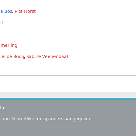
a Bos
,
Rita Horst
lt
amerling
iel de Rooij
,
Sabine Veenendaal
45.
tion-ShareAlike
tenzij anders aangegeven.