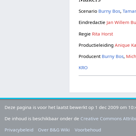
Scenario
Burny Bos
,
Tamar
Eindredactie
Jan Willem Bu
Regie
Rita Horst
Productieleiding
Anique K
Producent
Burny Bos
,
Mich
KRO
Deze pagina is voor het laatst bewerkt op 1 dec 2009 om 10:
De inhoud is beschikbaar onder de
Creative Commons Attribu
Privacybeleid
Over B&G Wiki
Voorbehoud