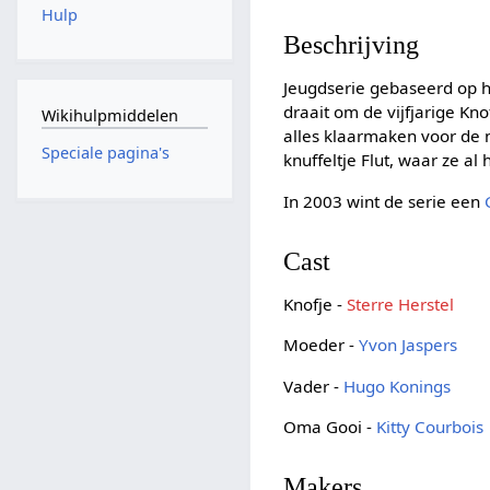
Hulp
Beschrijving
Jeugdserie gebaseerd op 
draait om de vijfjarige Kn
Wikihulpmiddelen
alles klaarmaken voor de n
Speciale pagina's
knuffeltje Flut, waar ze a
In 2003 wint de serie een
Cast
Knofje -
Sterre Herstel
Moeder -
Yvon Jaspers
Vader -
Hugo Konings
Oma Gooi -
Kitty Courbois
Makers