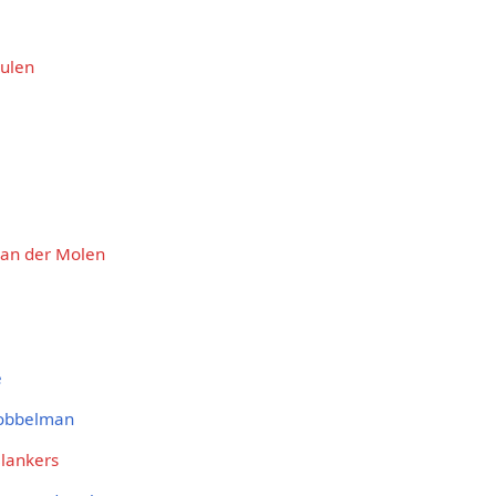
eulen
an der Molen
e
obbelman
lankers