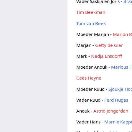
Vader Saskia en Joris -
Bra
Tim Beekman
Tom van Beek
Moeder Marjan -
Marjon 
Marjan -
Getty de Gier
Mark -
Nedja Ensdorff
Moeder Anouk -
Marlous F
Cees Heyne
Moeder Ruud -
Sjoukje H
Vader Ruud -
Ferd Hugas
Anouk -
Astrid Jongerden
Vader Hans -
Marnix Kapp