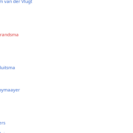
m van der Vlugt
Brandsma
luitsma
ooymaayer
ers