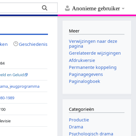
Anonieme gebruiker
Meer
Verwijzingen naar deze
jken
Geschiedenis
pagina
Gerelateerde wijzigingen
Afdrukversie
984
Permanente koppeling
Paginagegevens
eld en Geluid
Paginalogboek
rama
,
jeugprogramma
980-1989
Categorieën
'00
Productie
levisie
Drama
Psychologisch drama