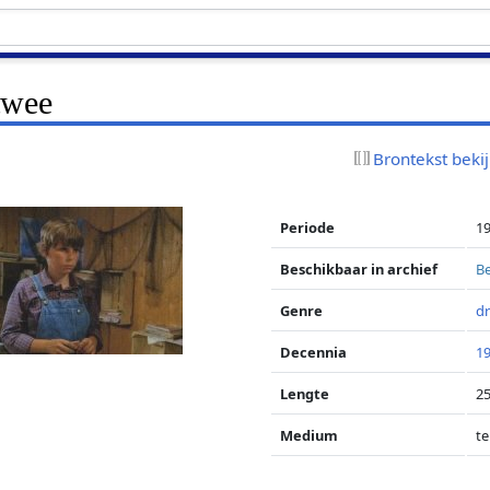
twee
Brontekst beki
Periode
1
Beschikbaar in archief
Be
Genre
d
Decennia
1
Lengte
25
Medium
te