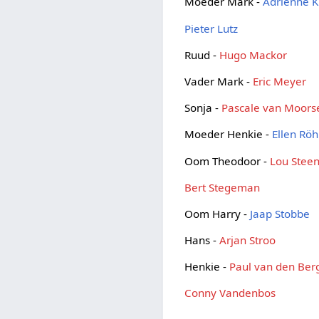
Moeder Mark -
Adrienne K
Pieter Lutz
Ruud -
Hugo Mackor
Vader Mark -
Eric Meyer
Sonja -
Pascale van Moors
Moeder Henkie -
Ellen Rö
Oom Theodoor -
Lou Stee
Bert Stegeman
Oom Harry -
Jaap Stobbe
Hans -
Arjan Stroo
Henkie -
Paul van den Ber
Conny Vandenbos