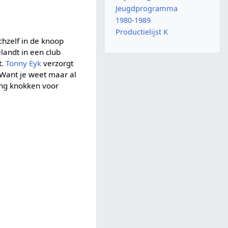
Jeugdprogramma
1980-1989
Productielijst K
ichzelf in de knoop
elandt in een club
t.
Tonny Eyk
verzorgt
 Want je weet maar al
lang knokken voor